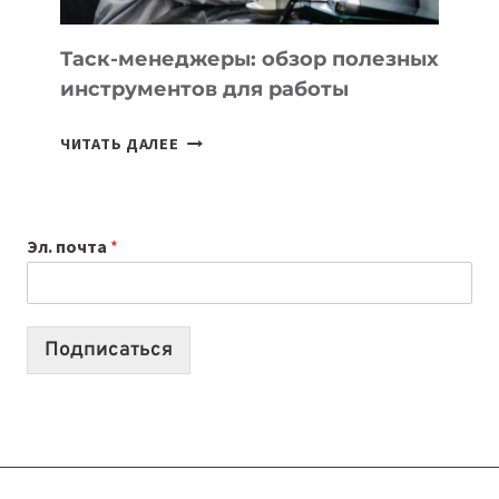
УЖЕ
СЕГОДНЯ
Таск-менеджеры: обзор полезных
инструментов для работы
ТАСК-
ЧИТАТЬ ДАЛЕЕ
МЕНЕДЖЕРЫ:
ОБЗОР
ПОЛЕЗНЫХ
Эл. почта
*
ИНСТРУМЕНТОВ
ДЛЯ
РАБОТЫ
Подписаться