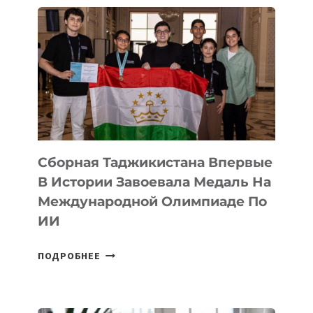
ASTANA
ПРЕДСТАВИЛИ
АРТ-
ФИЛЬМ
TENGRIDA:
CYBER
STEPPE
Сборная Таджикистана Впервые
В Истории Завоевала Медаль На
Международной Олимпиаде По
ИИ
СБОРНАЯ
ПОДРОБНЕЕ
ТАДЖИКИСТАНА
ВПЕРВЫЕ
В