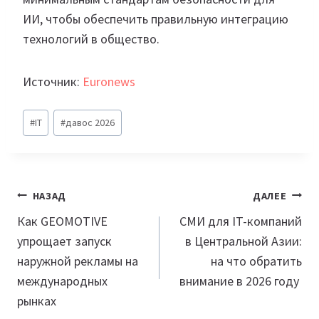
ИИ, чтобы обеспечить правильную интеграцию
технологий в общество.
Источник:
Euronews
Метки
#
IT
#
давос 2026
записи:
Навигация
НАЗАД
ДАЛЕЕ
по
Как GEOMOTIVE
СМИ для IT-компаний
упрощает запуск
в Центральной Азии:
записям
наружной рекламы на
на что обратить
международных
внимание в 2026 году
рынках