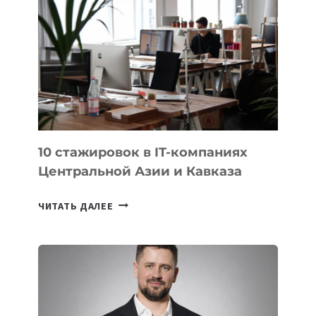
ИСТОРИИ
ЗАВОЕВАЛА
МЕДАЛЬ
НА
МЕЖДУНАРОДНОЙ
ОЛИМПИАДЕ
ПО
ИИ
10 стажировок в IT-компаниях
Центральной Азии и Кавказа
10
ЧИТАТЬ ДАЛЕЕ
СТАЖИРОВОК
В
IT-
КОМПАНИЯХ
ЦЕНТРАЛЬНОЙ
АЗИИ