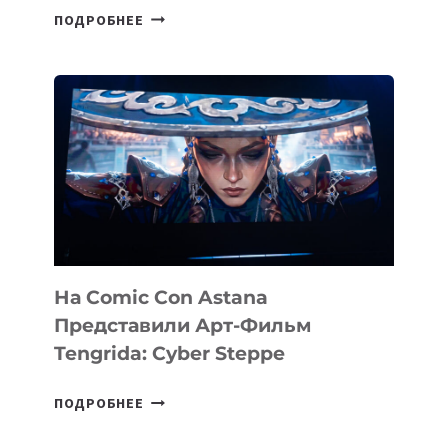
SILKROAD
ПОДРОБНЕЕ
ANGELS
ИНВЕСТИРОВАЛ
В
PERCEPTIS
—
AI-
ПЛАТФОРМУ
ДЛЯ
КОНСАЛТИНГОВОЙ
ИНДУСТРИИ
На Comic Con Astana
Представили Арт-Фильм
Tengrida: Cyber Steppe
НА
ПОДРОБНЕЕ
COMIC
CON