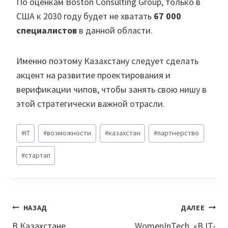
По оценкам Boston Consulting Group, только в
США к 2030 году будет не хватать
67 000
специалистов
в данной области.
Именно поэтому Казахстану следует сделать
акцент на развитие проектирования и
верификации чипов, чтобы занять свою нишу в
этой стратегически важной отрасли.
Метки
#
IT
#
возможности
#
казахстан
#
партнерство
записи:
#
стартап
Навигация
НАЗАД
ДАЛЕЕ
по
В Казахстане
WomenInTech. «В IT-