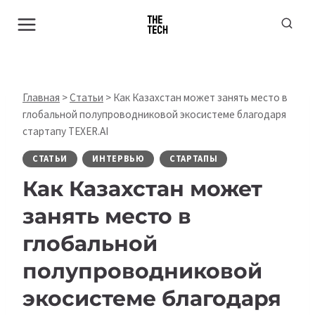
Перейти
к
содержимому
Главная
>
Статьи
>
Как Казахстан может занять место в
глобальной полупроводниковой экосистеме благодаря
стартапу TEXER.AI
СТАТЬИ
ИНТЕРВЬЮ
СТАРТАПЫ
Как Казахстан может
занять место в
глобальной
полупроводниковой
экосистеме благодаря