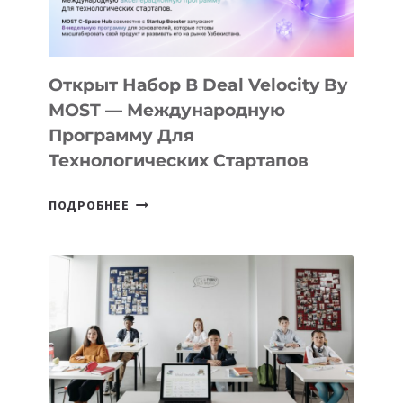
ДАЛ
30
ПОДРОСТКАМ
БИЛЕТ
Открыт Набор В Deal Velocity By
В
MOST — Международную
IT-
Программу Для
ПРЕДПРИНИМАТЕЛЬСТВО
Технологических Стартапов
ОТКРЫТ
ПОДРОБНЕЕ
НАБОР
В
DEAL
VELOCITY
BY
MOST
—
МЕЖДУНАРОДНУЮ
ПРОГРАММУ