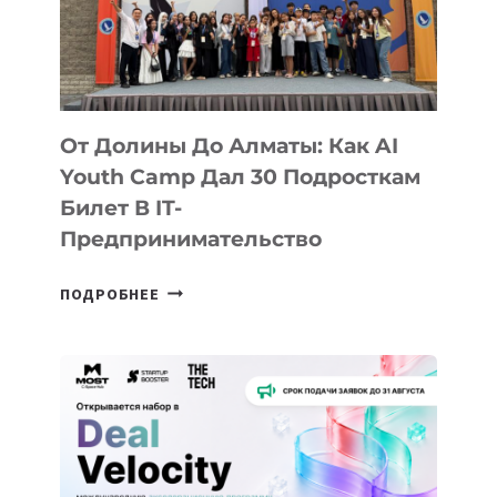
От Долины До Алматы: Как AI
Youth Camp Дал 30 Подросткам
Билет В IT-
Предпринимательство
ОТ
ПОДРОБНЕЕ
ДОЛИНЫ
ДО
АЛМАТЫ:
КАК
AI
YOUTH
CAMP