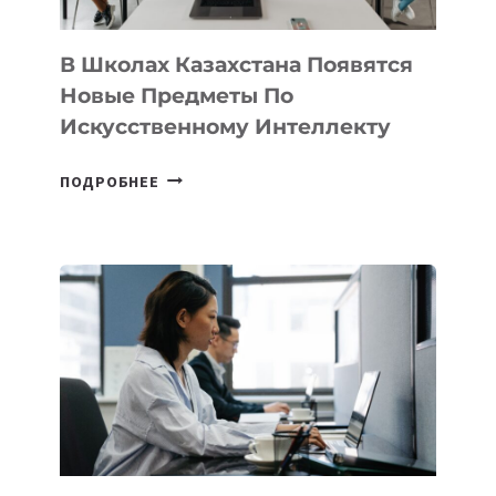
ДЛЯ
ТЕХНОЛОГИЧЕСКИХ
В Школах Казахстана Появятся
СТАРТАПОВ
Новые Предметы По
Искусственному Интеллекту
В
ПОДРОБНЕЕ
ШКОЛАХ
КАЗАХСТАНА
ПОЯВЯТСЯ
НОВЫЕ
ПРЕДМЕТЫ
ПО
ИСКУССТВЕННОМУ
ИНТЕЛЛЕКТУ