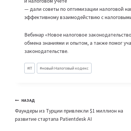
и налоговом учете
— дали советы по оптимизации налоговой на
эффективному взаимодействию с налоговыми
Вебинар «Новое налоговое законодательство
обмена знаниями и опытом, а также помог уч
законодательстве.
Метки
#
IT
#
новый Налоговый кодекс
записи:
Навигация
НАЗАД
Фаундеры из Турции привлекли $1 миллион на
по
развитие стартапа Patientdesk AI
записям