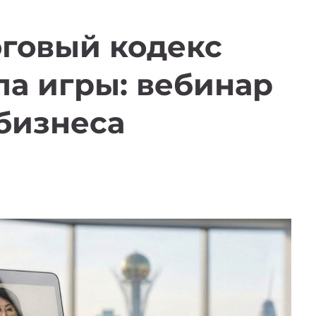
оговый кодекс
а игры: вебинар
бизнеса