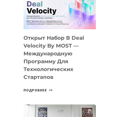
AI
YOUTH
CAMP
ДАЛ
30
Открыт Набор В Deal
ПОДРОСТКАМ
БИЛЕТ
Velocity By MOST —
В
Международную
IT-
Программу Для
ПРЕДПРИНИМАТЕЛЬСТВО
Технологических
Стартапов
ОТКРЫТ
ПОДРОБНЕЕ
НАБОР
В
DEAL
VELOCITY