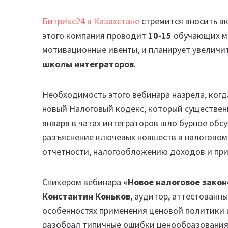
Битрикс24 в Казахстане
стремится вносить вк
этого компания проводит
10-15
обучающих ме
мотивационные ивенты, и планирует увеличи
школы интеграторов
.
Необходимость этого вебинара назрела, когд
новый Налоговый кодекс, который существенн
января в чатах интеграторов шло бурное об
разъяснение ключевых новшеств в налоговом
отчетности, налогообложению доходов и при
Спикером вебинара
«Новое налоговое зако
Константин Коньков
, аудитор, аттестованн
особенностях применения ценовой политики и
разобрал типичные ошибки ценообразования