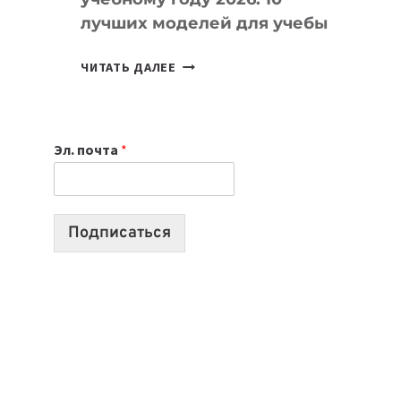
лучших моделей для учебы
КАКОЙ
ЧИТАТЬ ДАЛЕЕ
НОУТБУК
ВЫБРАТЬ
К
Эл. почта
*
УЧЕБНОМУ
ГОДУ
2026:
10
Подписаться
ЛУЧШИХ
МОДЕЛЕЙ
ДЛЯ
УЧЕБЫ