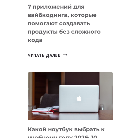
7 приложений для
вайбкодинга, которые
помогают создавать
продукты без сложного
кода
7
ЧИТАТЬ ДАЛЕЕ
ПРИЛОЖЕНИЙ
ДЛЯ
ВАЙБКОДИНГА,
КОТОРЫЕ
ПОМОГАЮТ
СОЗДАВАТЬ
ПРОДУКТЫ
БЕЗ
СЛОЖНОГО
Какой ноутбук выбрать к
КОДА
учебному году 2026: 10