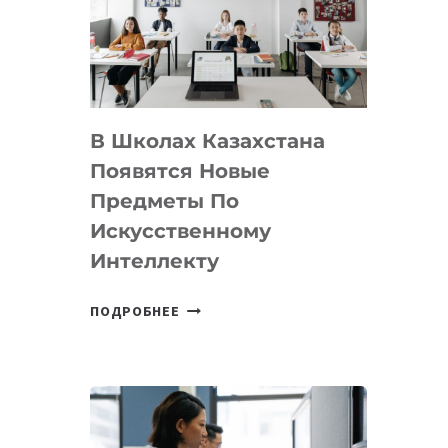
BY
MOST
—
МЕЖДУНАРОДНУЮ
ПРОГРАММУ
В Школах Казахстана
ДЛЯ
ТЕХНОЛОГИЧЕСКИХ
Появятся Новые
СТАРТАПОВ
Предметы По
Искусственному
Интеллекту
В
ПОДРОБНЕЕ
ШКОЛАХ
КАЗАХСТАНА
ПОЯВЯТСЯ
НОВЫЕ
ПРЕДМЕТЫ