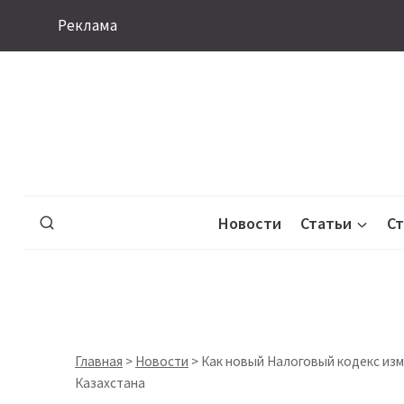
Перейти
Реклама
к
содержимому
Новости
Статьи
С
Главная
>
Новости
>
Как новый Налоговый кодекс изм
Казахстана