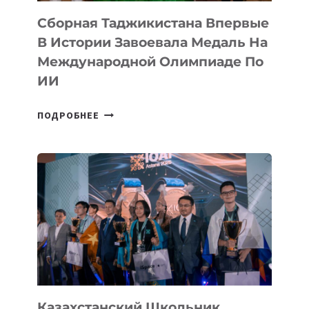
Сборная Таджикистана Впервые
В Истории Завоевала Медаль На
Международной Олимпиаде По
ИИ
СБОРНАЯ
ПОДРОБНЕЕ
ТАДЖИКИСТАНА
ВПЕРВЫЕ
В
ИСТОРИИ
ЗАВОЕВАЛА
МЕДАЛЬ
НА
МЕЖДУНАРОДНОЙ
ОЛИМПИАДЕ
ПО
ИИ
Казахстанский Школьник