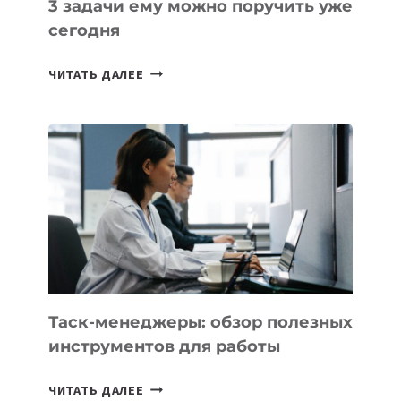
3 задачи ему можно поручить уже
сегодня
ИИ-
ЧИТАТЬ ДАЛЕЕ
АССИСТЕНТ
ДЛЯ
БИЗНЕСА:
КАКИЕ
3
ЗАДАЧИ
ЕМУ
МОЖНО
ПОРУЧИТЬ
УЖЕ
СЕГОДНЯ
Таск-менеджеры: обзор полезных
инструментов для работы
ТАСК-
ЧИТАТЬ ДАЛЕЕ