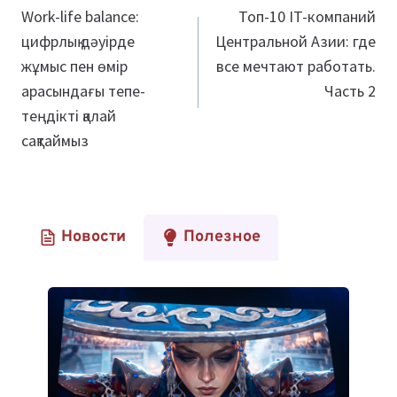
по
Work-life balance:
Топ-10 IT-компаний
цифрлық дәуірде
Центральной Азии: где
записям
жұмыс пен өмір
все мечтают работать.
арасындағы тепе-
Часть 2
теңдікті қалай
сақтаймыз
Новости
Полезное