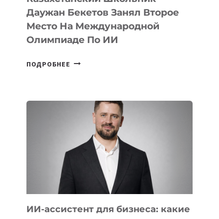
Даужан Бекетов Занял Второе
Место На Международной
Олимпиаде По ИИ
КАЗАХСТАНСКИЙ
ПОДРОБНЕЕ
ШКОЛЬНИК
ДАУЖАН
БЕКЕТОВ
ЗАНЯЛ
ВТОРОЕ
МЕСТО
НА
МЕЖДУНАРОДНОЙ
ОЛИМПИАДЕ
ПО
ИИ
ИИ-ассистент для бизнеса: какие