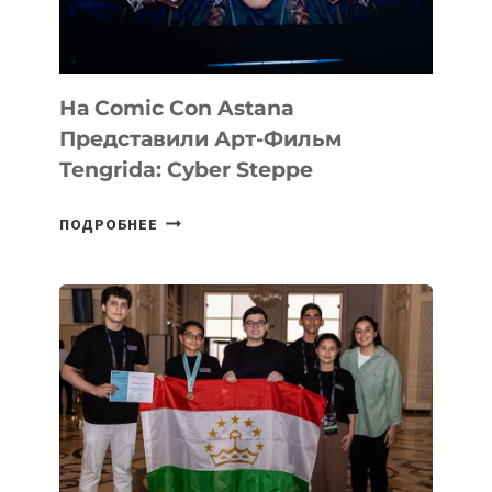
На Comic Con Astana
Представили Арт-Фильм
Tengrida: Cyber Steppe
НА
ПОДРОБНЕЕ
COMIC
CON
ASTANA
ПРЕДСТАВИЛИ
АРТ-
ФИЛЬМ
TENGRIDA:
CYBER
STEPPE