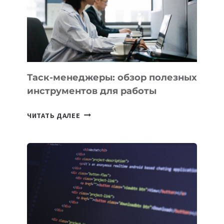
ТЕХНОЛОГИЧЕСКОЕ
ОБРАЗОВАНИЕ
ТАДЖИКИСТАНА
Таск-менеджеры: обзор полезных
инструментов для работы
ТАСК-
ЧИТАТЬ ДАЛЕЕ
МЕНЕДЖЕРЫ:
ОБЗОР
ПОЛЕЗНЫХ
ИНСТРУМЕНТОВ
ДЛЯ
РАБОТЫ