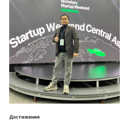
Достижения