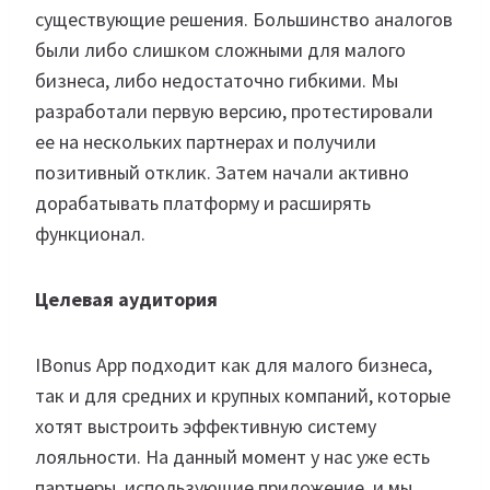
существующие решения. Большинство аналогов
были либо слишком сложными для малого
бизнеса, либо недостаточно гибкими. Мы
разработали первую версию, протестировали
ее на нескольких партнерах и получили
позитивный отклик. Затем начали активно
дорабатывать платформу и расширять
функционал.
Целевая аудитория
IBonus App подходит как для малого бизнеса,
так и для средних и крупных компаний, которые
хотят выстроить эффективную систему
лояльности. На данный момент у нас уже есть
партнеры, использующие приложение, и мы