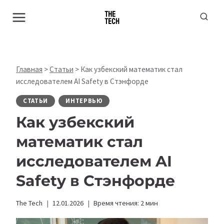
Перейти
к
содержимому
Главная
>
Статьи
>
Как узбекский математик стал
исследователем AI Safety в Стэнфорде
СТАТЬИ
ИНТЕРВЬЮ
Как узбекский
математик стал
исследователем AI
Safety в Стэнфорде
The Tech
12.01.2026
Время чтения:
2
мин