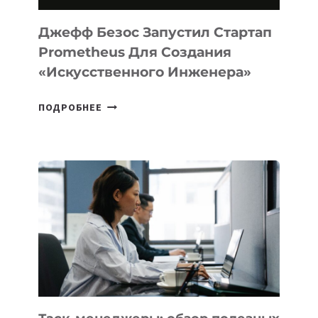
И
LINUX
Джефф Безос Запустил Стартап
Prometheus Для Создания
«искусственного Инженера»
ДЖЕФФ
ПОДРОБНЕЕ
БЕЗОС
ЗАПУСТИЛ
СТАРТАП
PROMETHEUS
ДЛЯ
СОЗДАНИЯ
«ИСКУССТВЕННОГО
ИНЖЕНЕРА»