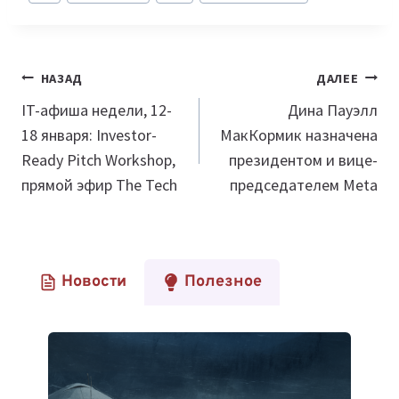
записи:
Навигация
НАЗАД
ДАЛЕЕ
по
IT-афиша недели, 12-
Дина Пауэлл
18 января: Investor-
МакКормик назначена
записям
Ready Pitch Workshop,
президентом и вице-
прямой эфир The Tech
председателем Meta
Новости
Полезное