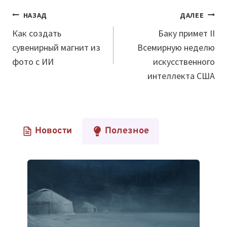
Навигация
НАЗАД
ДАЛЕЕ
по
Как создать
Баку примет II
сувенирный магнит из
Всемирную неделю
записям
фото с ИИ
искусственного
интеллекта США
Новости
Полезное