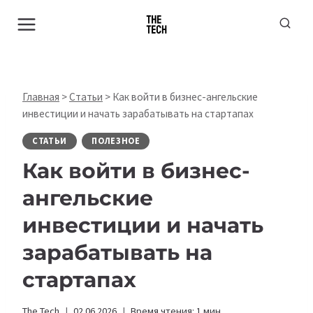
Перейти
к
содержимому
Главная
>
Статьи
>
Как войти в бизнес-ангельские
инвестиции и начать зарабатывать на стартапах
СТАТЬИ
ПОЛЕЗНОЕ
Как войти в бизнес-
ангельские
инвестиции и начать
зарабатывать на
стартапах
The Tech
02.06.2026
Время чтения:
1
мин