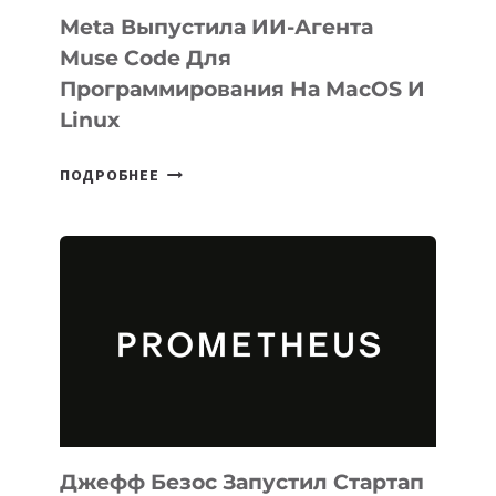
Meta Выпустила ИИ-Агента
Muse Code Для
Программирования На MacOS И
Linux
META
ПОДРОБНЕЕ
ВЫПУСТИЛА
ИИ-
АГЕНТА
MUSE
CODE
ДЛЯ
ПРОГРАММИРОВАНИЯ
НА
MACOS
И
LINUX
Джефф Безос Запустил Стартап