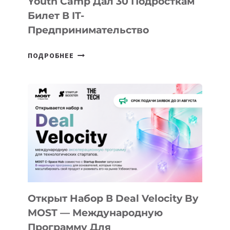
Youth Camp Дал 30 Подросткам
Билет В IT-
Предпринимательство
ОТ
ПОДРОБНЕЕ
ДОЛИНЫ
ДО
АЛМАТЫ:
КАК
AI
YOUTH
CAMP
ДАЛ
30
ПОДРОСТКАМ
БИЛЕТ
Открыт Набор В Deal Velocity By
В
MOST — Международную
IT-
Программу Для