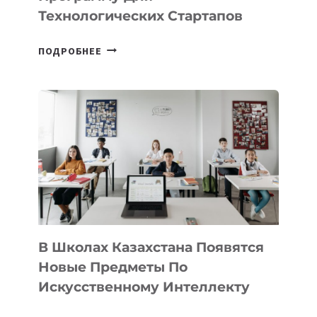
ПРЕДПРИНИМАТЕЛЬСТВО
Технологических Стартапов
ОТКРЫТ
ПОДРОБНЕЕ
НАБОР
В
DEAL
VELOCITY
BY
MOST
—
МЕЖДУНАРОДНУЮ
ПРОГРАММУ
ДЛЯ
ТЕХНОЛОГИЧЕСКИХ
В Школах Казахстана Появятся
СТАРТАПОВ
Новые Предметы По
Искусственному Интеллекту