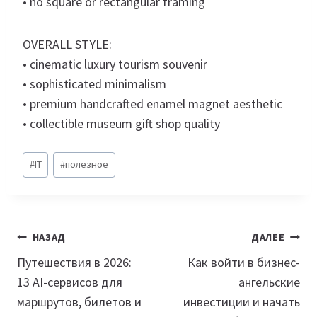
• no square or rectangular framing
OVERALL STYLE:
• cinematic luxury tourism souvenir
• sophisticated minimalism
• premium handcrafted enamel magnet aesthetic
• collectible museum gift shop quality
Метки
#
IT
#
полезное
записи:
Навигация
НАЗАД
ДАЛЕЕ
по
Путешествия в 2026:
Как войти в бизнес-
13 AI-сервисов для
ангельские
записям
маршрутов, билетов и
инвестиции и начать