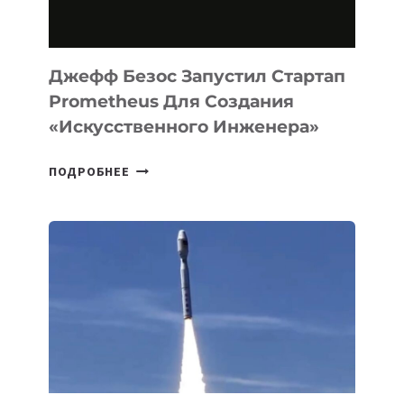
НА
MACOS
И
LINUX
Джефф Безос Запустил Стартап
Prometheus Для Создания
«искусственного Инженера»
ДЖЕФФ
ПОДРОБНЕЕ
БЕЗОС
ЗАПУСТИЛ
СТАРТАП
PROMETHEUS
ДЛЯ
СОЗДАНИЯ
«ИСКУССТВЕННОГО
ИНЖЕНЕРА»