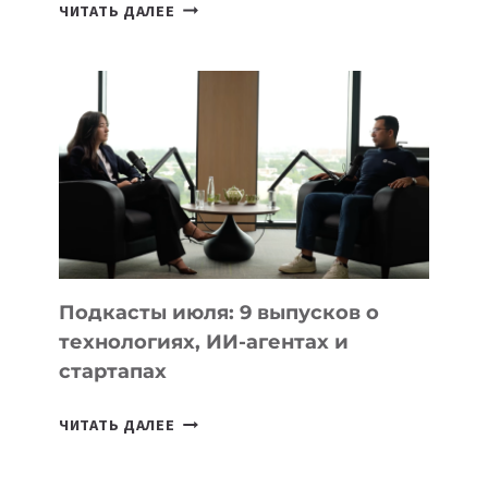
КАКОЙ
ЧИТАТЬ ДАЛЕЕ
НОУТБУК
ВЫБРАТЬ
К
УЧЕБНОМУ
ГОДУ
2026:
10
ЛУЧШИХ
МОДЕЛЕЙ
ДЛЯ
УЧЕБЫ
Подкасты июля: 9 выпусков о
технологиях, ИИ-агентах и
стартапах
ПОДКАСТЫ
ЧИТАТЬ ДАЛЕЕ
ИЮЛЯ:
9