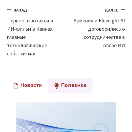
Навигация
НАЗАД
ДАЛЕЕ
по
Первое аэротакси и
Армения и Eleveight AI
ИИ-фильм в Каннах:
договорились о
записям
главные
сотрудничестве в
технологические
сфере ИИ
события мая
Новости
Полезное