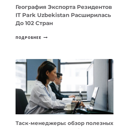
География Экспорта Резидентов
IT Park Uzbekistan Расширилась
До 102 Стран
ГЕОГРАФИЯ
ПОДРОБНЕЕ
ЭКСПОРТА
РЕЗИДЕНТОВ
IT
PARK
UZBEKISTAN
РАСШИРИЛАСЬ
ДО
102
СТРАН
Таск-менеджеры: обзор полезных