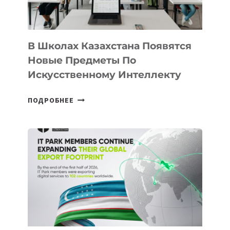
МЕЖДУНАРОДНУЮ
ПРОГРАММУ
ДЛЯ
ТЕХНОЛОГИЧЕСКИХ
В Школах Казахстана Появятся
СТАРТАПОВ
Новые Предметы По
Искусственному Интеллекту
В
ПОДРОБНЕЕ
ШКОЛАХ
КАЗАХСТАНА
ПОЯВЯТСЯ
НОВЫЕ
ПРЕДМЕТЫ
ПО
ИСКУССТВЕННОМУ
ИНТЕЛЛЕКТУ