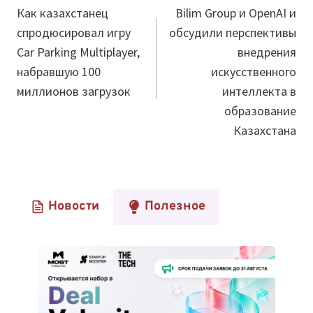
по
Как казахстанец
Bilim Group и OpenAI и
спродюсировал игру
обсудили перспективы
записям
Car Parking Multiplayer,
внедрения
набравшую 100
искусственного
миллионов загрузок
интеллекта в
образование
Казахстана
Новости
Полезное