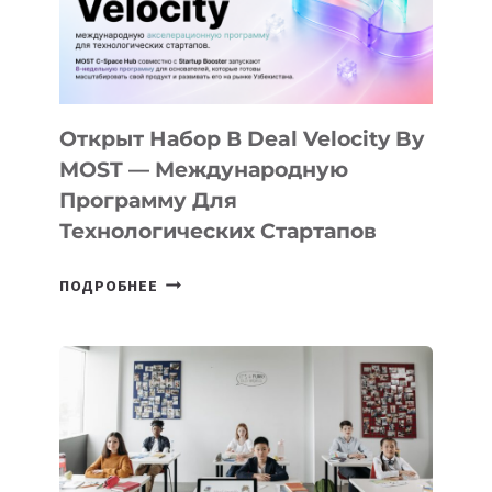
Открыт Набор В Deal Velocity By
MOST — Международную
Программу Для
Технологических Стартапов
ОТКРЫТ
ПОДРОБНЕЕ
НАБОР
В
DEAL
VELOCITY
BY
MOST
—