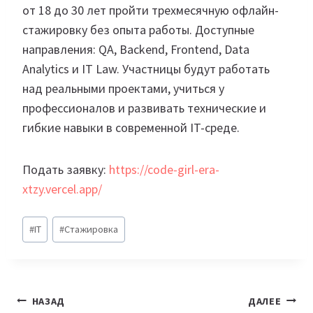
от 18 до 30 лет пройти трехмесячную офлайн-
стажировку без опыта работы. Доступные
направления: QA, Backend, Frontend, Data
Analytics и IT Law. Участницы будут работать
над реальными проектами, учиться у
профессионалов и развивать технические и
гибкие навыки в современной IT-среде.
Подать заявку:
https://code-girl-era-
xtzy.vercel.app/
Метки
#
IT
#
Стажировка
записи:
Навигация
НАЗАД
ДАЛЕЕ