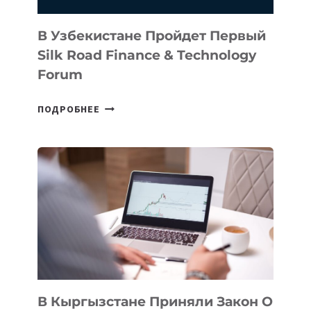
В Узбекистане Пройдет Первый
Silk Road Finance & Technology
Forum
В
ПОДРОБНЕЕ
УЗБЕКИСТАНЕ
ПРОЙДЕТ
ПЕРВЫЙ
SILK
ROAD
FINANCE
&
TECHNOLOGY
FORUM
В Кыргызстане Приняли Закон О