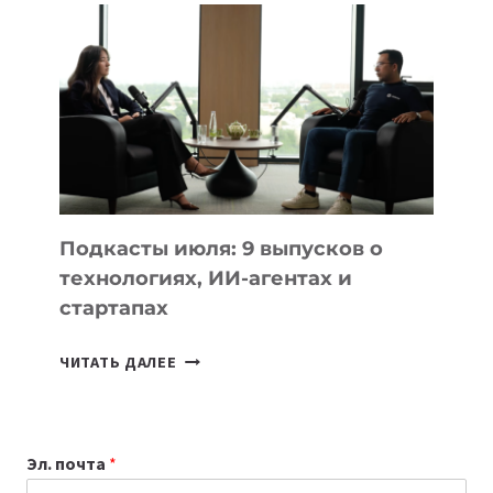
К
УЧЕБНОМУ
ГОДУ
2026:
10
ЛУЧШИХ
МОДЕЛЕЙ
ДЛЯ
УЧЕБЫ
Подкасты июля: 9 выпусков о
технологиях, ИИ-агентах и
стартапах
ПОДКАСТЫ
ЧИТАТЬ ДАЛЕЕ
ИЮЛЯ:
9
ВЫПУСКОВ
Эл. почта
*
О