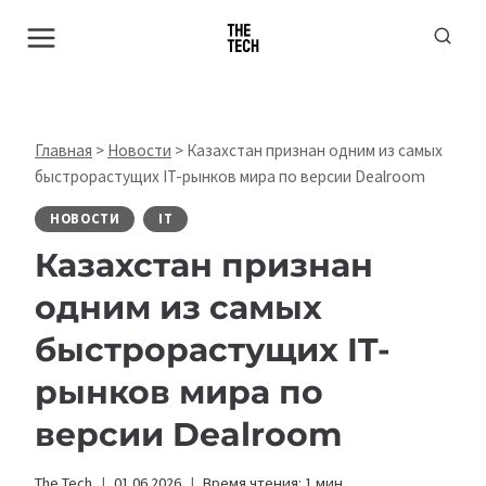
Перейти
к
содержимому
Главная
>
Новости
>
Казахстан признан одним из самых
быстрорастущих IT-рынков мира по версии Dealroom
НОВОСТИ
IT
Казахстан признан
одним из самых
быстрорастущих IT-
рынков мира по
версии Dealroom
The Tech
01.06.2026
Время чтения:
1
мин