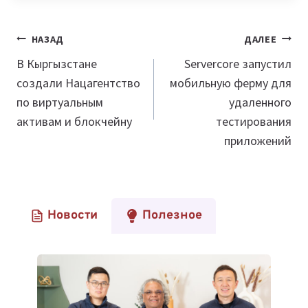
Навигация
НАЗАД
ДАЛЕЕ
по
В Кыргызстане
Servercore запустил
создали Нацагентство
мобильную ферму для
записям
по виртуальным
удаленного
активам и блокчейну
тестирования
приложений
Новости
Полезное