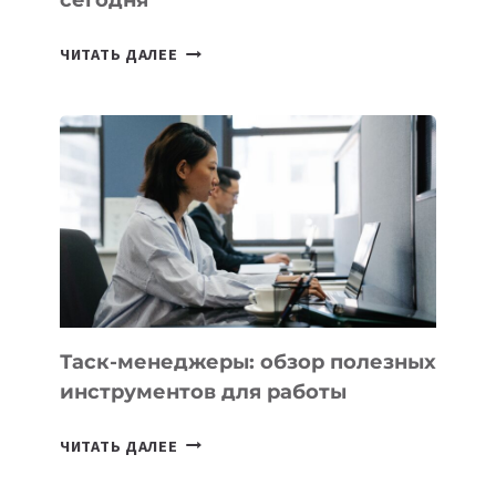
сегодня
ИИ-
ЧИТАТЬ ДАЛЕЕ
АССИСТЕНТ
ДЛЯ
БИЗНЕСА:
КАКИЕ
3
ЗАДАЧИ
ЕМУ
МОЖНО
ПОРУЧИТЬ
УЖЕ
СЕГОДНЯ
Таск-менеджеры: обзор полезных
инструментов для работы
ТАСК-
ЧИТАТЬ ДАЛЕЕ
МЕНЕДЖЕРЫ:
ОБЗОР