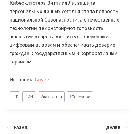
Киберкластера Виталия Ли, защита
персональных данных сегодня стала вопросом
национальной безопасности, а отечественные
технологии демонстрируют готовность
эффективно противостоять современным
цифровым вызовам и обеспечивать доверие
граждан к государственным и корпоративным
сервисам.
Источник:
Gov.kz
Метки
#
IT
#
ИИ
#
казахстан
#
Полезное
записи:
Навигация
НАЗАД
ДАЛЕЕ