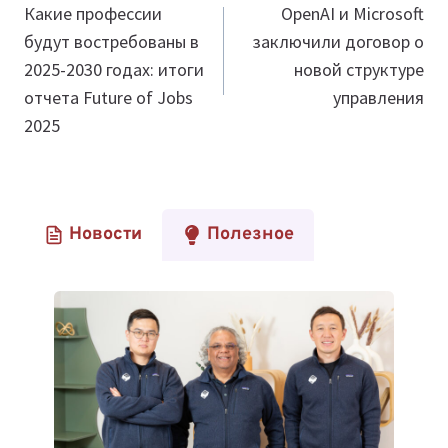
по
Какие профессии
OpenAI и Microsoft
будут востребованы в
заключили договор о
записям
2025-2030 годах: итоги
новой структуре
отчета Future of Jobs
управления
2025
Новости
Полезное