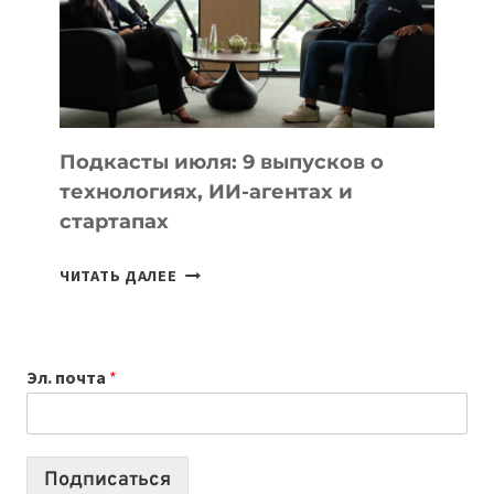
2026:
10
ЛУЧШИХ
МОДЕЛЕЙ
ДЛЯ
УЧЕБЫ
Подкасты июля: 9 выпусков о
технологиях, ИИ-агентах и
стартапах
ПОДКАСТЫ
ЧИТАТЬ ДАЛЕЕ
ИЮЛЯ:
9
ВЫПУСКОВ
Эл. почта
*
О
ТЕХНОЛОГИЯХ,
ИИ-
АГЕНТАХ
Подписаться
И