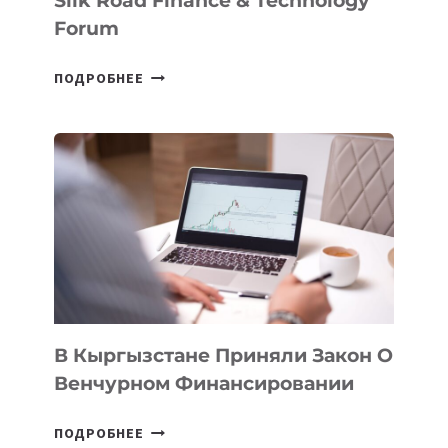
Silk Road Finance & Technology
Forum
В
ПОДРОБНЕЕ
УЗБЕКИСТАНЕ
ПРОЙДЕТ
ПЕРВЫЙ
SILK
ROAD
FINANCE
&
TECHNOLOGY
FORUM
В Кыргызстане Приняли Закон О
Венчурном Финансировании
В
ПОДРОБНЕЕ