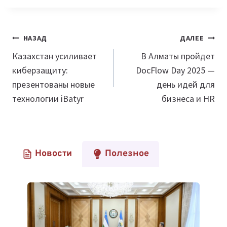
Навигация
НАЗАД
ДАЛЕЕ
по
Казахстан усиливает
В Алматы пройдет
киберзащиту:
DocFlow Day 2025 —
записям
презентованы новые
день идей для
технологии iBatyr
бизнеса и HR
Новости
Полезное