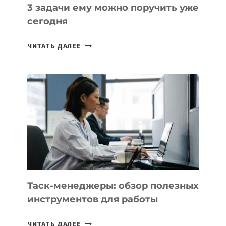
3 задачи ему можно поручить уже
сегодня
ИИ-
ЧИТАТЬ ДАЛЕЕ
АССИСТЕНТ
ДЛЯ
БИЗНЕСА:
КАКИЕ
3
ЗАДАЧИ
ЕМУ
МОЖНО
ПОРУЧИТЬ
УЖЕ
СЕГОДНЯ
Таск-менеджеры: обзор полезных
инструментов для работы
ТАСК-
ЧИТАТЬ ДАЛЕЕ