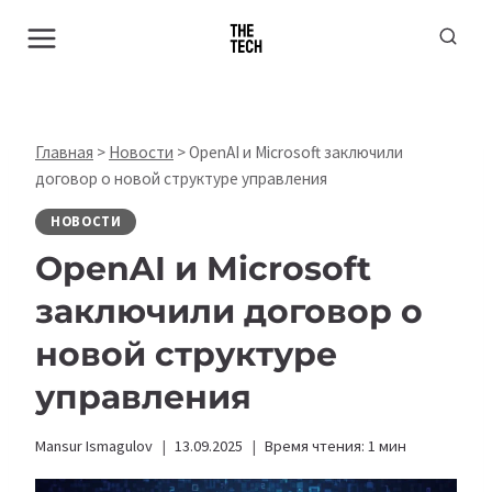
Перейти
к
содержимому
Главная
>
Новости
>
OpenAI и Microsoft заключили
договор о новой структуре управления
НОВОСТИ
OpenAI и Microsoft
заключили договор о
новой структуре
управления
Mansur Ismagulov
13.09.2025
Время чтения:
1
мин