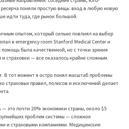
разные направления: соседние страны, Юго-
 ресерча поняли простую вещь: вход в любую новую
ше идти туда, где рынок большой.
 личным опытом, который сильно повлиял на выбор
опал в emergency room Stanford Medical Center и
 помощь была качественной, но с точки зрения
 и страховки — все оказалось крайне сложным.
ит. В тот момент я остро понял масштаб проблемы
тво страховых правил, полисов и исключений делает
нта.
А — это почти 20% экономики страны, около $5
крупнейших проблем системы — сложное
ми и страховыми компаниями. Медицинские