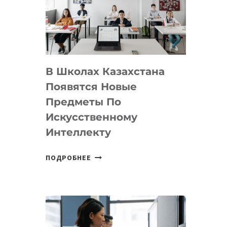
BY
MOST
—
МЕЖДУНАРОДНУЮ
ПРОГРАММУ
В Школах Казахстана
ДЛЯ
ТЕХНОЛОГИЧЕСКИХ
Появятся Новые
СТАРТАПОВ
Предметы По
Искусственному
Интеллекту
В
ПОДРОБНЕЕ
ШКОЛАХ
КАЗАХСТАНА
ПОЯВЯТСЯ
НОВЫЕ
ПРЕДМЕТЫ