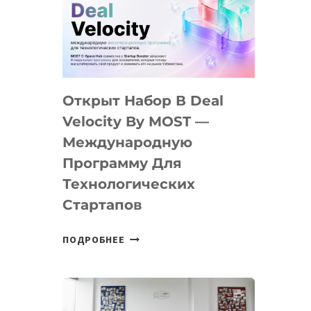
AI
YOUTH
CAMP
ДАЛ
30
Открыт Набор В Deal
ПОДРОСТКАМ
БИЛЕТ
Velocity By MOST —
В
Международную
IT-
Программу Для
ПРЕДПРИНИМАТЕЛЬСТВО
Технологических
Стартапов
ОТКРЫТ
ПОДРОБНЕЕ
НАБОР
В
DEAL
VELOCITY