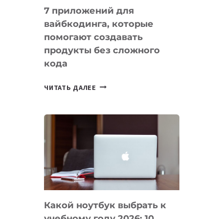
7 приложений для
вайбкодинга, которые
помогают создавать
продукты без сложного
кода
7
ЧИТАТЬ ДАЛЕЕ
ПРИЛОЖЕНИЙ
ДЛЯ
ВАЙБКОДИНГА,
КОТОРЫЕ
ПОМОГАЮТ
СОЗДАВАТЬ
ПРОДУКТЫ
БЕЗ
СЛОЖНОГО
Какой ноутбук выбрать к
КОДА
учебному году 2026: 10