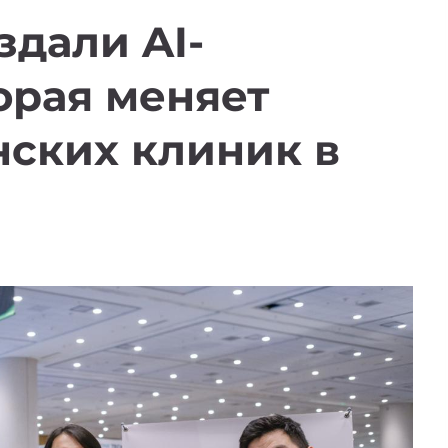
здали AI-
орая меняет
нских клиник в