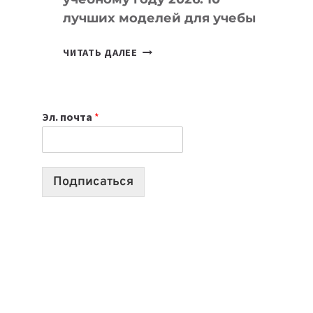
лучших моделей для учебы
КАКОЙ
ЧИТАТЬ ДАЛЕЕ
НОУТБУК
ВЫБРАТЬ
К
Эл. почта
*
УЧЕБНОМУ
ГОДУ
2026:
10
Подписаться
ЛУЧШИХ
МОДЕЛЕЙ
ДЛЯ
УЧЕБЫ