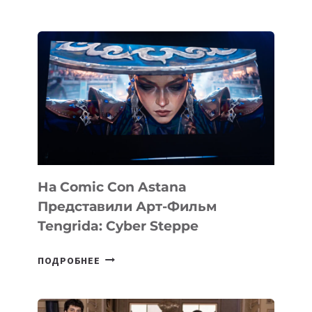
ANGELS
ИНВЕСТИРОВАЛ
В
PERCEPTIS
—
AI-
ПЛАТФОРМУ
ДЛЯ
КОНСАЛТИНГОВОЙ
ИНДУСТРИИ
На Comic Con Astana
Представили Арт-Фильм
Tengrida: Cyber Steppe
НА
ПОДРОБНЕЕ
COMIC
CON
ASTANA