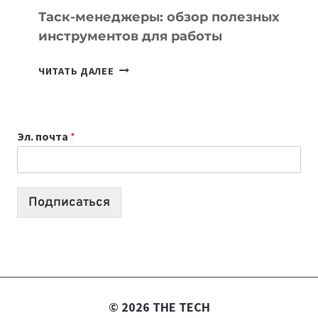
СЕГОДНЯ
Таск-менеджеры: обзор полезных
инструментов для работы
ТАСК-
ЧИТАТЬ ДАЛЕЕ
МЕНЕДЖЕРЫ:
ОБЗОР
ПОЛЕЗНЫХ
Эл. почта
*
ИНСТРУМЕНТОВ
ДЛЯ
РАБОТЫ
Подписаться
© 2026 THE TECH