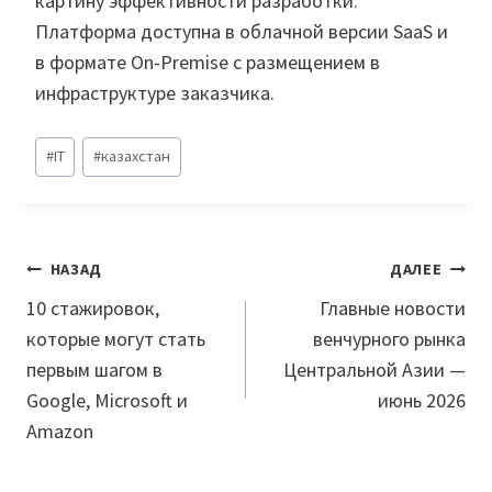
картину эффективности разработки.
Платформа доступна в облачной версии SaaS и
в формате On-Premise с размещением в
инфраструктуре заказчика.
Метки
#
IT
#
казахстан
записи:
Навигация
НАЗАД
ДАЛЕЕ
по
10 стажировок,
Главные новости
которые могут стать
венчурного рынка
записям
первым шагом в
Центральной Азии —
Google, Microsoft и
июнь 2026
Amazon