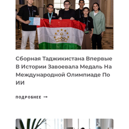
ПРЕДСТАВИЛИ
АРТ-
ФИЛЬМ
TENGRIDA:
CYBER
STEPPE
Сборная Таджикистана Впервые
В Истории Завоевала Медаль На
Международной Олимпиаде По
ИИ
СБОРНАЯ
ПОДРОБНЕЕ
ТАДЖИКИСТАНА
ВПЕРВЫЕ
В
ИСТОРИИ