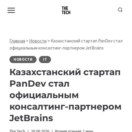
Перейти
к
содержимому
Главная
>
Новости
>
Казахстанский стартап PanDev стал
официальным консалтинг-партнером JetBrains
НОВОСТИ
IT
Казахстанский стартап
PanDev стал
официальным
консалтинг-партнером
JetBrains
The Tech
26.06.2026
Время чтения:
1
мин