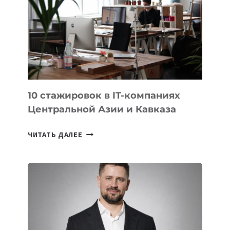
ЗАВОЕВАЛА
МЕДАЛЬ
НА
МЕЖДУНАРОДНОЙ
ОЛИМПИАДЕ
ПО
ИИ
10 стажировок в IT-компаниях
Центральной Азии и Кавказа
10
ЧИТАТЬ ДАЛЕЕ
СТАЖИРОВОК
В
IT-
КОМПАНИЯХ
ЦЕНТРАЛЬНОЙ
АЗИИ
И