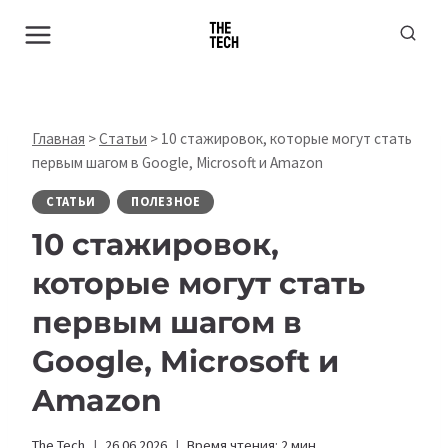
Перейти
к
содержимому
Главная
>
Статьи
>
10 стажировок, которые могут стать
первым шагом в Google, Microsoft и Amazon
СТАТЬИ
ПОЛЕЗНОЕ
10 стажировок,
которые могут стать
первым шагом в
Google, Microsoft и
Amazon
The Tech
26.06.2026
Время чтения:
2
мин