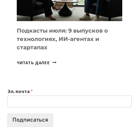
ЛУЧШИХ
МОДЕЛЕЙ
ДЛЯ
УЧЕБЫ
Подкасты июля: 9 выпусков о
технологиях, ИИ-агентах и
стартапах
ПОДКАСТЫ
ЧИТАТЬ ДАЛЕЕ
ИЮЛЯ:
9
ВЫПУСКОВ
Эл. почта
*
О
ТЕХНОЛОГИЯХ,
ИИ-
АГЕНТАХ
Подписаться
И
СТАРТАПАХ