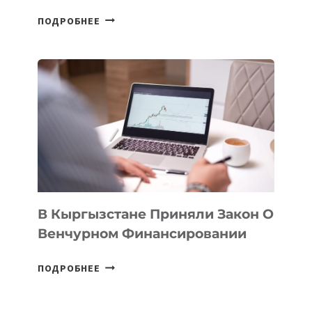
В
ПОДРОБНЕЕ
УЗБЕКИСТАНЕ
ПРОЙДЕТ
ПЕРВЫЙ
SILK
ROAD
FINANCE
&
TECHNOLOGY
FORUM
В Кыргызстане Приняли Закон О
Венчурном Финансировании
В
ПОДРОБНЕЕ
КЫРГЫЗСТАНЕ
ПРИНЯЛИ