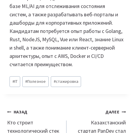
базе ML/AI для отслеживания состояния
систем, а также разрабатывать веб-порталы и
дашборды для корпоративных приложений.
Кандидатам потребуется опыт работы с Golang,
Rust, NodeJS, MySQL, Vue или React, знание Linux
и shell, а также понимание клиент-серверной
архитектуры, опыт с AWS, Docker и CI/CD
считается преимуществом.
Метки
#
IT
#
Полезное
#
стажировка
записи:
Навигация
НАЗАД
ДАЛЕЕ
по
Кто строит
Казахстанский
технологический стек
стартап PanDev стал