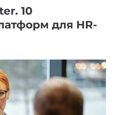
er. 10
латформ для HR-