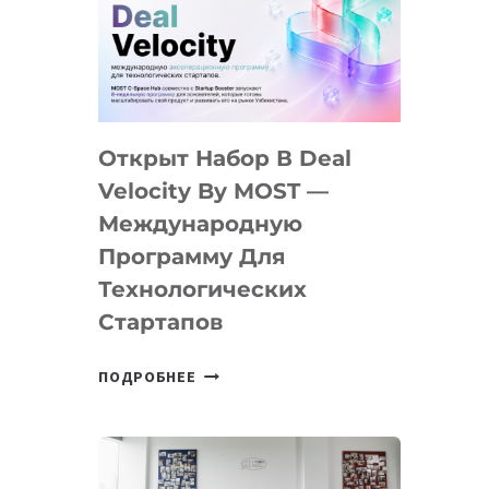
AI
YOUTH
CAMP
ДАЛ
30
Открыт Набор В Deal
ПОДРОСТКАМ
БИЛЕТ
Velocity By MOST —
В
Международную
IT-
Программу Для
ПРЕДПРИНИМАТЕЛЬСТВО
Технологических
Стартапов
ОТКРЫТ
ПОДРОБНЕЕ
НАБОР
В
DEAL
VELOCITY