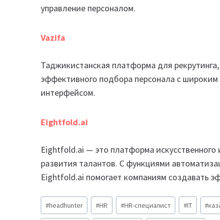
управление персоналом.
Vazifa
Таджикистанская платформа для рекрутинга,
эффективного подбора персонала с широким
интерфейсом.
Eightfold.ai
Eightfold.ai — это платформа искусственного
развития талантов. С функциями автоматиза
Eightfold.ai помогает компаниям создавать 
Метки
#
headhunter
#
HR
#
HR-специалист
#
IT
#
каз
записи: