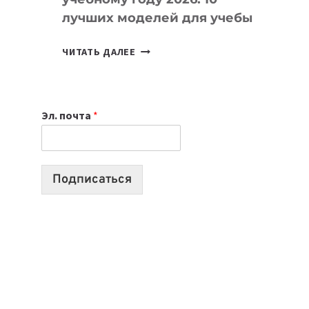
лучших моделей для учебы
КАКОЙ
ЧИТАТЬ ДАЛЕЕ
НОУТБУК
ВЫБРАТЬ
К
Эл. почта
*
УЧЕБНОМУ
ГОДУ
2026:
10
Подписаться
ЛУЧШИХ
МОДЕЛЕЙ
ДЛЯ
УЧЕБЫ