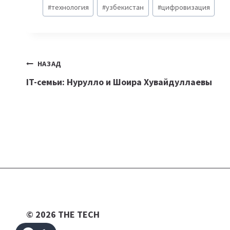
#
технология
#
узбекистан
#
цифровизация
Навигация
НАЗАД
IT-семьи: Нурулло и Шоира Хувайдуллаевы
по
записям
© 2026 THE TECH