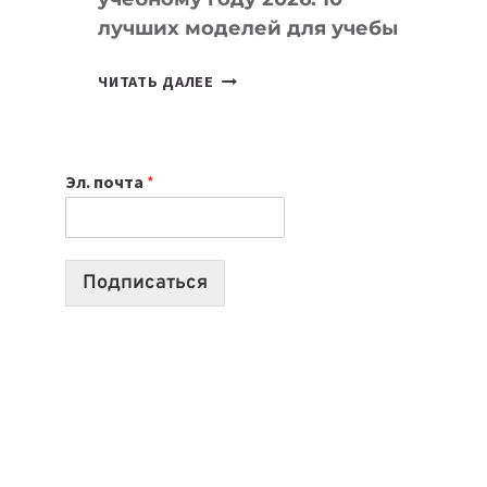
лучших моделей для учебы
КАКОЙ
ЧИТАТЬ ДАЛЕЕ
НОУТБУК
ВЫБРАТЬ
К
Эл. почта
*
УЧЕБНОМУ
ГОДУ
2026:
10
Подписаться
ЛУЧШИХ
МОДЕЛЕЙ
ДЛЯ
УЧЕБЫ