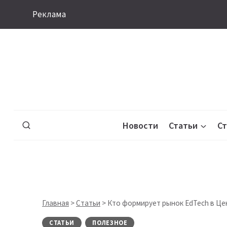
Перейти
Реклама
к
содержимому
Новости
Статьи
С
Главная
>
Статьи
>
Кто формирует рынок EdTech в Це
СТАТЬИ
ПОЛЕЗНОЕ