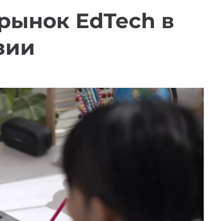
рынок EdTech в
зии