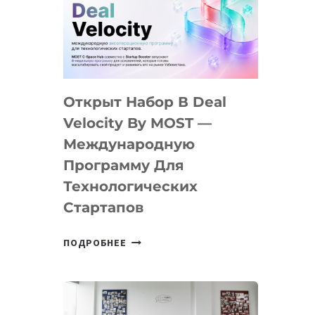
AI
YOUTH
CAMP
ДАЛ
30
Открыт Набор В Deal
ПОДРОСТКАМ
БИЛЕТ
Velocity By MOST —
В
Международную
IT-
Программу Для
ПРЕДПРИНИМАТЕЛЬСТВО
Технологических
Стартапов
ОТКРЫТ
ПОДРОБНЕЕ
НАБОР
В
DEAL
VELOCITY