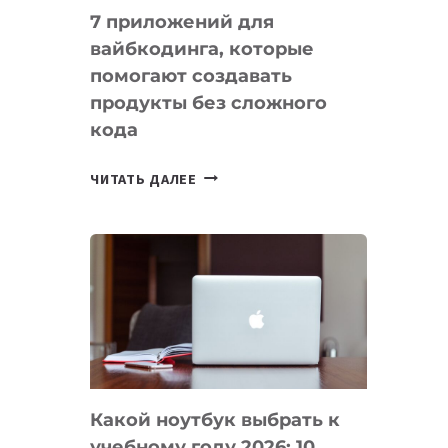
7 приложений для
вайбкодинга, которые
помогают создавать
продукты без сложного
кода
7
ЧИТАТЬ ДАЛЕЕ
ПРИЛОЖЕНИЙ
ДЛЯ
ВАЙБКОДИНГА,
КОТОРЫЕ
ПОМОГАЮТ
СОЗДАВАТЬ
ПРОДУКТЫ
БЕЗ
СЛОЖНОГО
Какой ноутбук выбрать к
КОДА
учебному году 2026: 10