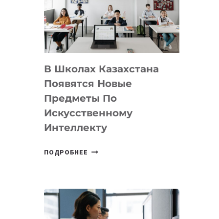
BY
MOST
—
МЕЖДУНАРОДНУЮ
ПРОГРАММУ
В Школах Казахстана
ДЛЯ
ТЕХНОЛОГИЧЕСКИХ
Появятся Новые
СТАРТАПОВ
Предметы По
Искусственному
Интеллекту
В
ПОДРОБНЕЕ
ШКОЛАХ
КАЗАХСТАНА
ПОЯВЯТСЯ
НОВЫЕ
ПРЕДМЕТЫ