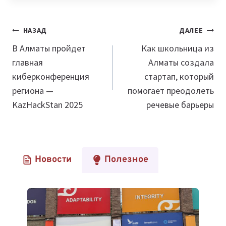
Навигация
НАЗАД
ДАЛЕЕ
по
В Алматы пройдет
Как школьница из
главная
Алматы создала
записям
киберконференция
стартап, который
региона —
помогает преодолеть
KazHackStan 2025
речевые барьеры
Новости
Полезное