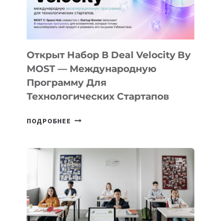
CAMP
ДАЛ
30
ПОДРОСТКАМ
БИЛЕТ
Открыт Набор В Deal Velocity By
В
MOST — Международную
IT-
Программу Для
ПРЕДПРИНИМАТЕЛЬСТВО
Технологических Стартапов
ОТКРЫТ
ПОДРОБНЕЕ
НАБОР
В
DEAL
VELOCITY
BY
MOST
—
МЕЖДУНАРОДНУЮ