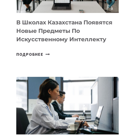
ПРОГРАММУ
ДЛЯ
ТЕХНОЛОГИЧЕСКИХ
В Школах Казахстана Появятся
СТАРТАПОВ
Новые Предметы По
Искусственному Интеллекту
В
ПОДРОБНЕЕ
ШКОЛАХ
КАЗАХСТАНА
ПОЯВЯТСЯ
НОВЫЕ
ПРЕДМЕТЫ
ПО
ИСКУССТВЕННОМУ
ИНТЕЛЛЕКТУ