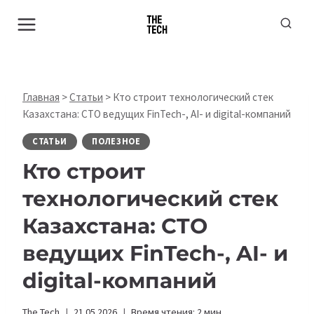
Перейти
к
содержимому
Главная
>
Статьи
>
Кто строит технологический стек
Казахстана: CTO ведущих FinTech-, AI- и digital-компаний
СТАТЬИ
ПОЛЕЗНОЕ
Кто строит
технологический стек
Казахстана: CTO
ведущих FinTech-, AI- и
digital-компаний
The Tech
21.05.2026
Время чтения:
2
мин