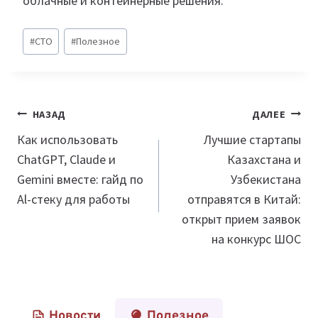
облачные и контейнерные решения.
Метки
#
CTO
#
Полезное
записи:
Навигация
НАЗАД
ДАЛЕЕ
по
Как использовать
Лучшие стартапы
ChatGPT, Claude и
Казахстана и
записям
Gemini вместе: гайд по
Узбекистана
Al-стеку для работы
отправятся в Китай:
открыт прием заявок
на конкурс ШОС
Новости
Полезное