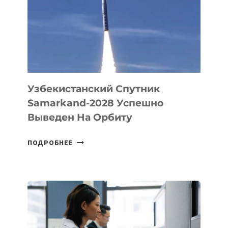
ДЛЯ
СОЗДАНИЯ
«ИСКУССТВЕННОГО
ИНЖЕНЕРА»
Узбекистанский Спутник
Samarkand-2028 Успешно
Выведен На Орбиту
УЗБЕКИСТАНСКИЙ
ПОДРОБНЕЕ
СПУТНИК
SAMARKAND-
2028
УСПЕШНО
ВЫВЕДЕН
НА