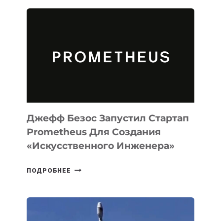
ИИ-
АГЕНТА
MUSE
CODE
ДЛЯ
ПРОГРАММИРОВАНИЯ
НА
MACOS
И
LINUX
Джефф Безос Запустил Стартап
Prometheus Для Создания
«искусственного Инженера»
ДЖЕФФ
ПОДРОБНЕЕ
БЕЗОС
ЗАПУСТИЛ
СТАРТАП
PROMETHEUS