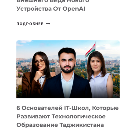
Внешнего Вида Нового
Устройства От OpenAI
СТАЛИ
ПОДРОБНЕЕ
ИЗВЕСТНЫ
ДЕТАЛИ
ВНЕШНЕГО
ВИДА
НОВОГО
УСТРОЙСТВА
ОТ
OPENAI
6 Основателей IT-Школ, Которые
Развивают Технологическое
Образование Таджикистана