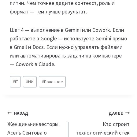
питчи. Чем точнее дадите контекст, роль и
формат — тем лучше результат.
Шаг 4 — выполнение в Gemini или Cowork. Если
работаете в Google — используете Gemini прямо
в Gmail и Docs. Если нужно управлять файлами
или автоматизировать задачи на компьютере
— Cowork в Claude.
Метки
#
IT
#
ИИ
#
Полезное
записи:
Навигация
НАЗАД
ДАЛЕЕ
по
Женщины-инвесторы.
Кто строит
Асель Сеитова о
технологический стек
записям