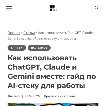
Перейти
к
содержимому
Главная
>
Статьи
>
Как использовать ChatGPT, Claude и
Gemini вместе: гайд по Al-стеку для работы
СТАТЬИ
ПОЛЕЗНОЕ
Как использовать
ChatGPT, Claude и
Gemini вместе: гайд по
Al-стеку для работы
The Tech
21.05.2026
Время чтения:
1
мин