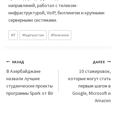
направлений, работал с телеком-
инфраструктурой, VoIP, биллингом и крупными
серверными системами.
Метки
#
IT
#
Кыргызстан
#
Полезное
записи:
Навигация
НАЗАД
ДАЛЕЕ
по
В Азербайджане
10 стажировок,
назвали лучшие
которые могут стать
записям
студенческие проекты
первым шагом в
программы Spark от Bir
Google, Microsoft и
Amazon