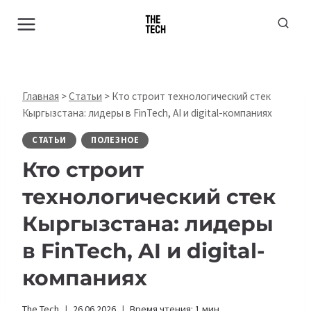
Перейти
к
содержимому
Главная
>
Статьи
>
Кто строит технологический стек
Кыргызстана: лидеры в FinTech, AI и digital-компаниях
СТАТЬИ
ПОЛЕЗНОЕ
Кто строит
технологический стек
Кыргызстана: лидеры
в FinTech, AI и digital-
компаниях
The Tech
26.06.2026
Время чтения:
1
мин