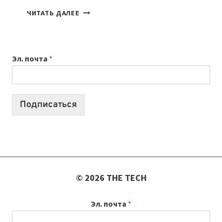
КАКОЙ
ЧИТАТЬ ДАЛЕЕ
НОУТБУК
ВЫБРАТЬ
К
Эл. почта
*
УЧЕБНОМУ
ГОДУ
2026:
10
Подписаться
ЛУЧШИХ
МОДЕЛЕЙ
ДЛЯ
УЧЕБЫ
© 2026 THE TECH
Эл. почта
*