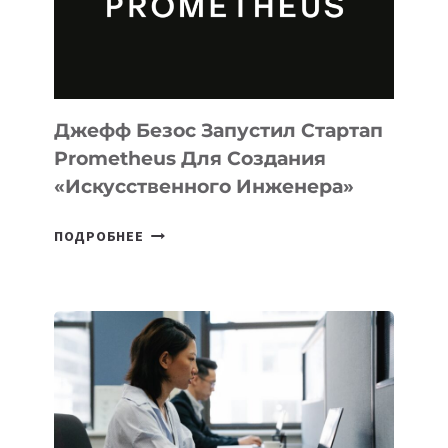
ПРОГРАММИРОВАНИЯ
НА
MACOS
И
LINUX
Джефф Безос Запустил Стартап
Prometheus Для Создания
«искусственного Инженера»
ДЖЕФФ
ПОДРОБНЕЕ
БЕЗОС
ЗАПУСТИЛ
СТАРТАП
PROMETHEUS
ДЛЯ
СОЗДАНИЯ
«ИСКУССТВЕННОГО
ИНЖЕНЕРА»