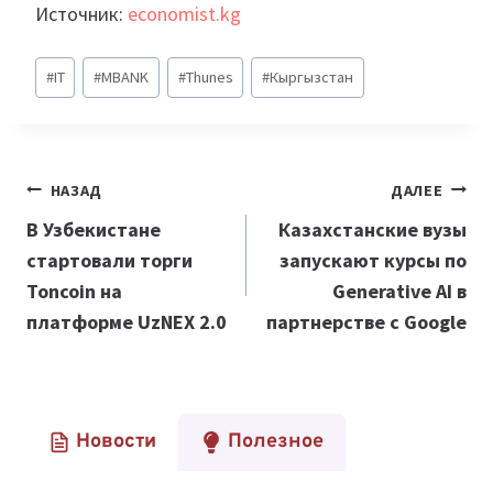
Источник:
economist.kg
Метки
#
IT
#
MBANK
#
Thunes
#
Кыргызстан
записи:
Навигация
НАЗАД
ДАЛЕЕ
по
В Узбекистане
Казахстанские вузы
стартовали торги
запускают курсы по
записям
Toncoin на
Generative AI в
платформе UzNEX 2.0
партнерстве с Google
Новости
Полезное