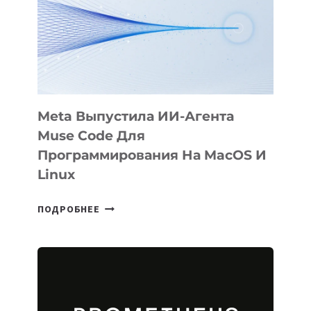
BÖRÜ
НА
SIGGRAPH
2026
Meta Выпустила ИИ-Агента
Muse Code Для
Программирования На MacOS И
Linux
META
ПОДРОБНЕЕ
ВЫПУСТИЛА
ИИ-
АГЕНТА
MUSE
CODE
ДЛЯ