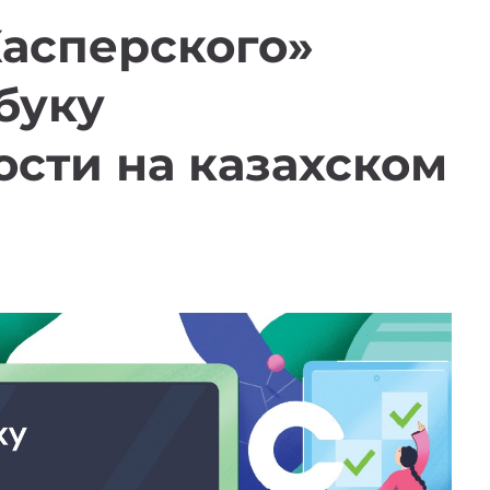
Касперского»
буку
сти на казахском