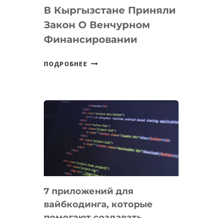
В Кыргызстане Приняли
Закон О Венчурном
Финансировании
В
ПОДРОБНЕЕ
КЫРГЫЗСТАНЕ
ПРИНЯЛИ
ЗАКОН
О
ВЕНЧУРНОМ
ФИНАНСИРОВАНИИ
7 приложений для
вайбкодинга, которые
помогают создавать