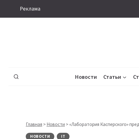
Перейти
Реклама
к
содержимому
Новости
Статьи
С
Главная
>
Новости
>
«Лаборатория Касперского» пред
НОВОСТИ
IT