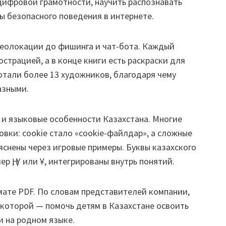
цифровой грамотности, научить распознавать
ы безопасного поведения в интернете.
геолокации до фишинга и чат-бота. Каждый
трацией, а в конце книги есть раскраски для
тали более 13 художников, благодаря чему
азными.
 и языковые особенности Казахстана. Многие
ки: cookie стало «cookie-файлдар», а сложные
снены через игровые примеры. Буквы казахского
 Ң, Ү или Ұ, интегрированы внутрь понятий.
мате PDF. По словам представителей компании,
 которой — помочь детям в Казахстане освоить
и на родном языке.