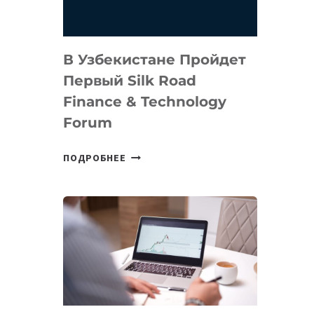
В Узбекистане Пройдет
Первый Silk Road
Finance & Technology
Forum
В
ПОДРОБНЕЕ
УЗБЕКИСТАНЕ
ПРОЙДЕТ
ПЕРВЫЙ
SILK
ROAD
FINANCE
&
TECHNOLOGY
FORUM