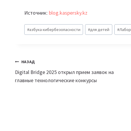
Источник:
blog.kaspersky.kz
Метки
#
азбука кибербезопасности
#
для детей
#
Лабор
записи:
Навигация
НАЗАД
Digital Bridge 2025 открыл прием заявок на
по
главные технологические конкурсы
записям