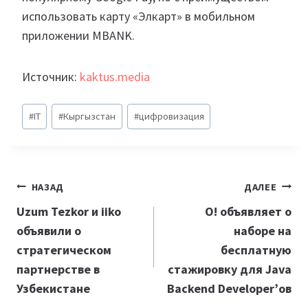
использовать карту «Элкарт» в мобильном
приложении MBANK.
Источник:
kaktus.media
Метки
#
IT
#
Кыргызстан
#
цифровизация
записи:
Навигация
НАЗАД
ДАЛЕЕ
по
Uzum Tezkor и iiko
О! объявляет о
объявили о
наборе на
записям
стратегическом
бесплатную
партнерстве в
стажировку для Java
Узбекистане
Backend Developer’ов