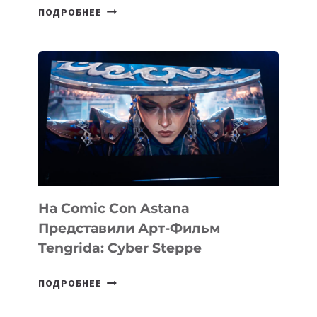
SILKROAD
ПОДРОБНЕЕ
ANGELS
ИНВЕСТИРОВАЛ
В
PERCEPTIS
—
AI-
ПЛАТФОРМУ
ДЛЯ
КОНСАЛТИНГОВОЙ
ИНДУСТРИИ
На Comic Con Astana
Представили Арт-Фильм
Tengrida: Cyber Steppe
НА
ПОДРОБНЕЕ
COMIC
CON