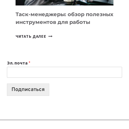
УЖЕ
СЕГОДНЯ
Таск-менеджеры: обзор полезных
инструментов для работы
ТАСК-
ЧИТАТЬ ДАЛЕЕ
МЕНЕДЖЕРЫ:
ОБЗОР
ПОЛЕЗНЫХ
Эл. почта
*
ИНСТРУМЕНТОВ
ДЛЯ
РАБОТЫ
Подписаться