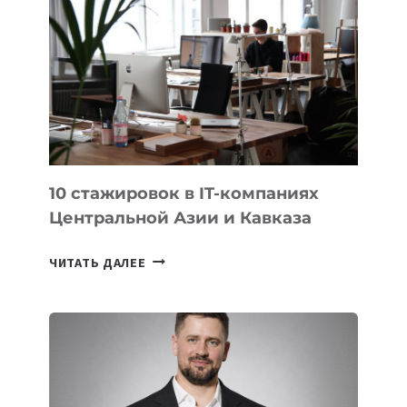
ИСТОРИИ
ЗАВОЕВАЛА
МЕДАЛЬ
НА
МЕЖДУНАРОДНОЙ
ОЛИМПИАДЕ
ПО
ИИ
10 стажировок в IT-компаниях
Центральной Азии и Кавказа
10
ЧИТАТЬ ДАЛЕЕ
СТАЖИРОВОК
В
IT-
КОМПАНИЯХ
ЦЕНТРАЛЬНОЙ
АЗИИ