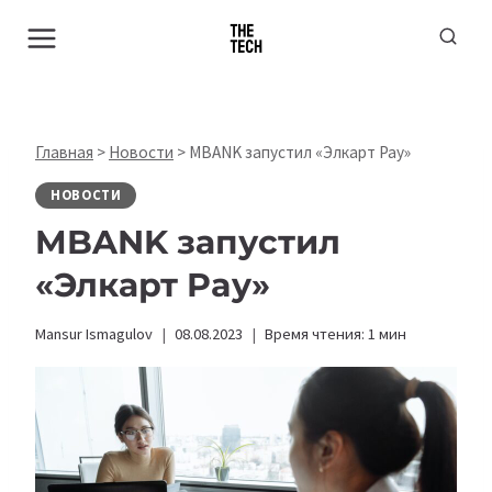
Перейти
к
содержимому
Главная
>
Новости
>
MBANK запустил «Элкарт Pay»
НОВОСТИ
MBANK запустил
«Элкарт Pay»
Mansur Ismagulov
08.08.2023
Время чтения:
1
мин