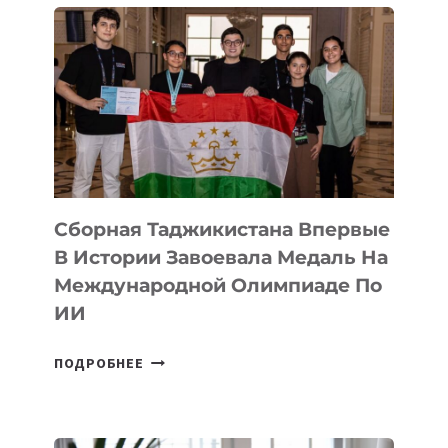
ASTANA
ПРЕДСТАВИЛИ
АРТ-
ФИЛЬМ
TENGRIDA:
CYBER
STEPPE
Сборная Таджикистана Впервые
В Истории Завоевала Медаль На
Международной Олимпиаде По
ИИ
СБОРНАЯ
ПОДРОБНЕЕ
ТАДЖИКИСТАНА
ВПЕРВЫЕ
В