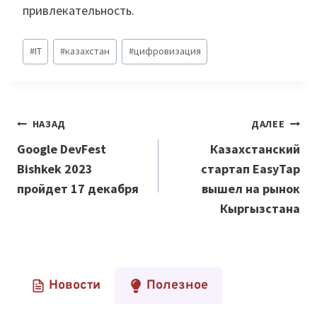
привлекательность.
Метки
#
IT
#
казахстан
#
цифровизация
записи:
Навигация
НАЗАД
ДАЛЕЕ
по
Google DevFest
Казахстанский
Bishkek 2023
стартап EasyTap
записям
пройдет 17 декабря
вышел на рынок
Кыргызстана
Новости
Полезное