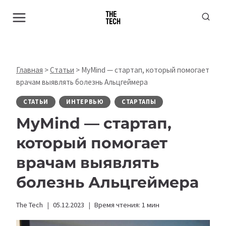
Перейти
к
содержимому
Главная
>
Статьи
>
MyMind — стартап, который помогает
врачам выявлять болезнь Альцгеймера
СТАТЬИ
ИНТЕРВЬЮ
СТАРТАПЫ
MyMind — стартап,
который помогает
врачам выявлять
болезнь Альцгеймера
The Tech
05.12.2023
Время чтения:
1
мин