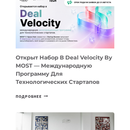
КАК
AI
YOUTH
CAMP
ДАЛ
30
ПОДРОСТКАМ
БИЛЕТ
Открыт Набор В Deal Velocity By
В
MOST — Международную
IT-
Программу Для
ПРЕДПРИНИМАТЕЛЬСТВО
Технологических Стартапов
ОТКРЫТ
ПОДРОБНЕЕ
НАБОР
В
DEAL
VELOCITY