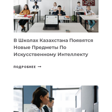
BY
MOST
—
МЕЖДУНАРОДНУЮ
ПРОГРАММУ
ДЛЯ
ТЕХНОЛОГИЧЕСКИХ
В Школах Казахстана Появятся
СТАРТАПОВ
Новые Предметы По
Искусственному Интеллекту
В
ПОДРОБНЕЕ
ШКОЛАХ
КАЗАХСТАНА
ПОЯВЯТСЯ
НОВЫЕ
ПРЕДМЕТЫ
ПО
ИСКУССТВЕННОМУ