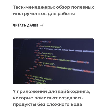
СЕГОДНЯ
Таск-менеджеры: обзор полезных
инструментов для работы
ТАСК-
ЧИТАТЬ ДАЛЕЕ
МЕНЕДЖЕРЫ:
ОБЗОР
ПОЛЕЗНЫХ
ИНСТРУМЕНТОВ
ДЛЯ
РАБОТЫ
7 приложений для вайбкодинга,
которые помогают создавать
продукты без сложного кода