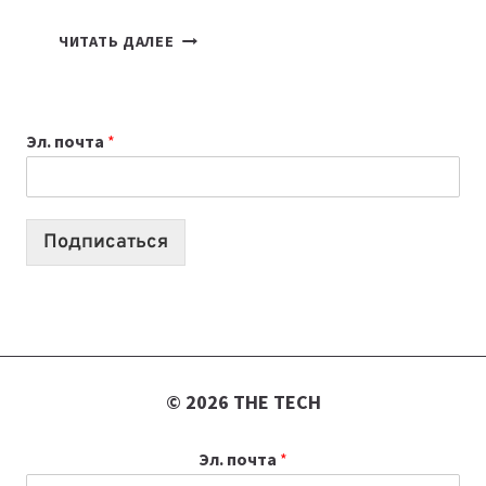
7
ЧИТАТЬ ДАЛЕЕ
ПРИЛОЖЕНИЙ
ДЛЯ
ВАЙБКОДИНГА,
Эл. почта
*
КОТОРЫЕ
ПОМОГАЮТ
СОЗДАВАТЬ
ПРОДУКТЫ
Подписаться
БЕЗ
СЛОЖНОГО
КОДА
© 2026 THE TECH
Эл. почта
*