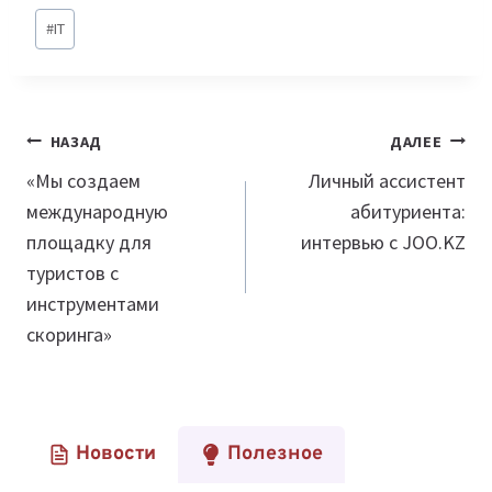
Метки
#
IT
записи:
Навигация
НАЗАД
ДАЛЕЕ
по
«Мы создаем
Личный ассистент
международную
абитуриента:
записям
площадку для
интервью с JOO.KZ
туристов с
инструментами
скоринга»
Новости
Полезное