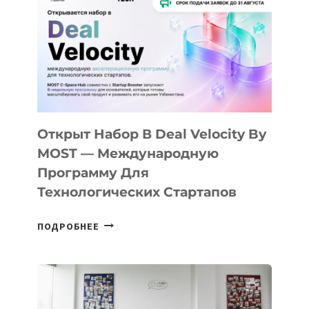
КАК
AI
YOUTH
CAMP
ДАЛ
30
ПОДРОСТКАМ
БИЛЕТ
Открыт Набор В Deal Velocity By
В
MOST — Международную
IT-
Программу Для
ПРЕДПРИНИМАТЕЛЬСТВО
Технологических Стартапов
ОТКРЫТ
ПОДРОБНЕЕ
НАБОР
В
DEAL
VELOCITY
BY