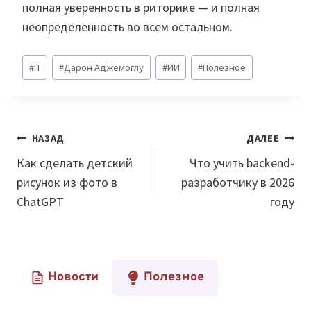
полная уверенность в риторике — и полная
неопределенность во всем остальном.
Метки
#
IT
#
Дарон Аджемоглу
#
ИИ
#
Полезное
записи:
Навигация
НАЗАД
ДАЛЕЕ
по
Как сделать детский
Что учить backend-
рисунок из фото в
разработчику в 2026
записям
ChatGPT
году
Новости
Полезное