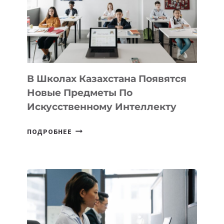
MOST
—
МЕЖДУНАРОДНУЮ
ПРОГРАММУ
ДЛЯ
ТЕХНОЛОГИЧЕСКИХ
В Школах Казахстана Появятся
СТАРТАПОВ
Новые Предметы По
Искусственному Интеллекту
В
ПОДРОБНЕЕ
ШКОЛАХ
КАЗАХСТАНА
ПОЯВЯТСЯ
НОВЫЕ
ПРЕДМЕТЫ
ПО
ИСКУССТВЕННОМУ