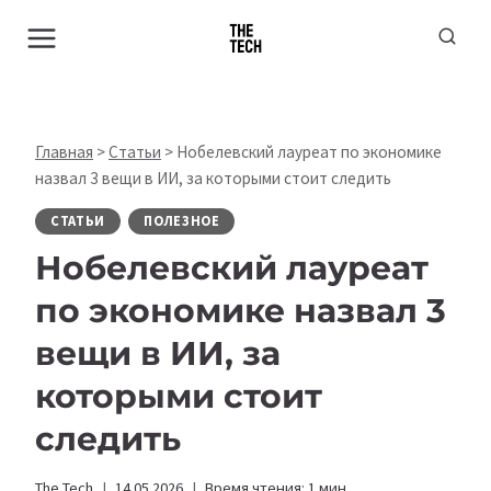
Перейти
к
содержимому
Главная
>
Статьи
>
Нобелевский лауреат по экономике
назвал 3 вещи в ИИ, за которыми стоит следить
СТАТЬИ
ПОЛЕЗНОЕ
Нобелевский лауреат
по экономике назвал 3
вещи в ИИ, за
которыми стоит
следить
The Tech
14.05.2026
Время чтения:
1
мин