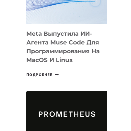
НА
SIGGRAPH
2026
Meta Выпустила ИИ-
Агента Muse Code Для
Программирования На
MacOS И Linux
META
ПОДРОБНЕЕ
ВЫПУСТИЛА
ИИ-
АГЕНТА
MUSE
CODE
ДЛЯ
ПРОГРАММИРОВАНИЯ