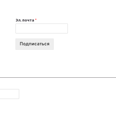
НОУТБУК
ВЫБРАТЬ
К
Эл. почта
*
УЧЕБНОМУ
ГОДУ
2026:
10
Подписаться
ЛУЧШИХ
МОДЕЛЕЙ
ДЛЯ
УЧЕБЫ