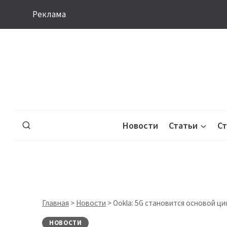
Перейти
Реклама
к
содержимому
Новости
Статьи
С
Главная
>
Новости
>
Ookla: 5G становится основой 
НОВОСТИ