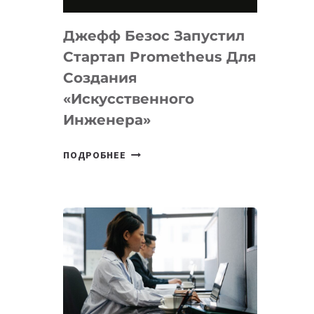
НА
MACOS
Джефф Безос Запустил
И
LINUX
Стартап Prometheus Для
Создания
«искусственного
Инженера»
ДЖЕФФ
ПОДРОБНЕЕ
БЕЗОС
ЗАПУСТИЛ
СТАРТАП
PROMETHEUS
ДЛЯ
СОЗДАНИЯ
«ИСКУССТВЕННОГО
ИНЖЕНЕРА»