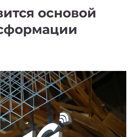
вится основой
нсформации