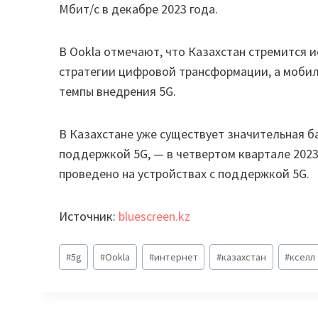
Мбит/с в декабре 2023 года.
В Ookla отмечают, что Казахстан стремится 
стратегии цифровой трансформации, а мобил
темпы внедрения 5G.
В Казахстане уже существует значительная 
поддержкой 5G, — в четвертом квартале 2023
проведено на устройствах с поддержкой 5G.
Источник:
bluescreen.kz
Метки
#
5g
#
Ookla
#
интернет
#
казахстан
#
кселл
записи: