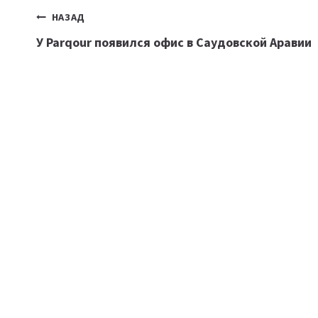
Навигация
НАЗАД
У Parqour появился офис в Саудовской Аравии
по
записям