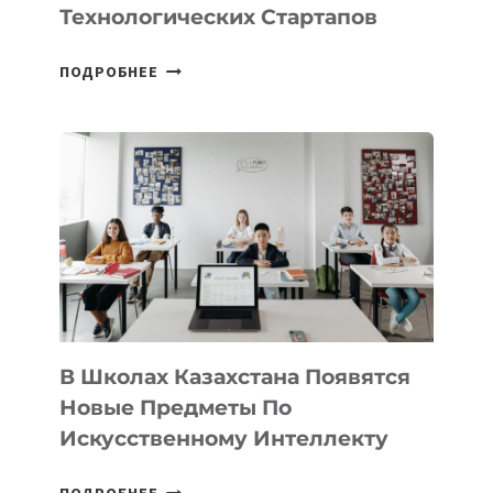
Технологических Стартапов
ОТКРЫТ
ПОДРОБНЕЕ
НАБОР
В
DEAL
VELOCITY
BY
MOST
—
МЕЖДУНАРОДНУЮ
ПРОГРАММУ
ДЛЯ
ТЕХНОЛОГИЧЕСКИХ
В Школах Казахстана Появятся
СТАРТАПОВ
Новые Предметы По
Искусственному Интеллекту
В