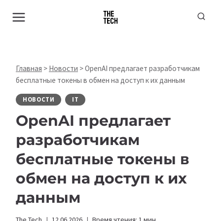
Перейти
к
содержимому
Главная
>
Новости
>
OpenAI предлагает разработчикам
бесплатные токены в обмен на доступ к их данным
НОВОСТИ
IT
OpenAI предлагает
разработчикам
бесплатные токены в
обмен на доступ к их
данным
The Tech
12.06.2026
Время чтения:
1
мин