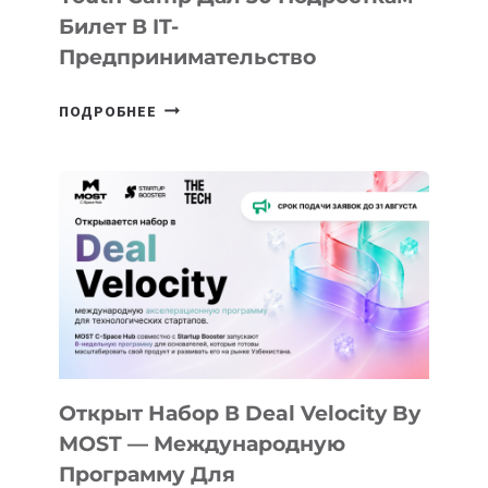
Билет В IT-
Предпринимательство
ОТ
ПОДРОБНЕЕ
ДОЛИНЫ
ДО
АЛМАТЫ:
КАК
AI
YOUTH
CAMP
ДАЛ
30
ПОДРОСТКАМ
БИЛЕТ
Открыт Набор В Deal Velocity By
В
MOST — Международную
IT-
Программу Для
ПРЕДПРИНИМАТЕЛЬСТВО