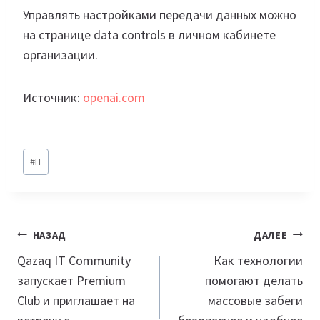
Управлять настройками передачи данных можно
на странице data controls в личном кабинете
организации.
Источник:
openai.com
Метки
#
IT
записи:
Навигация
НАЗАД
ДАЛЕЕ
по
Qazaq IT Community
Как технологии
запускает Premium
помогают делать
записям
Club и приглашает на
массовые забеги