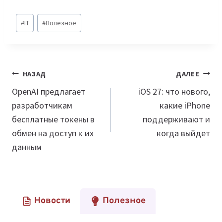
Метки
#
IT
#
Полезное
записи:
Навигация
НАЗАД
ДАЛЕЕ
по
OpenAI предлагает
iOS 27: что нового,
разработчикам
какие iPhone
записям
бесплатные токены в
поддерживают и
обмен на доступ к их
когда выйдет
данным
Новости
Полезное