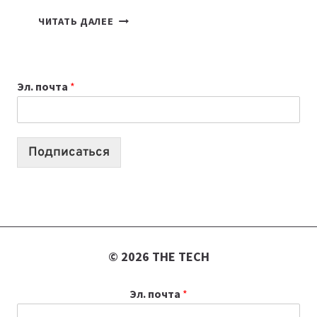
КАКОЙ
ЧИТАТЬ ДАЛЕЕ
НОУТБУК
ВЫБРАТЬ
К
Эл. почта
*
УЧЕБНОМУ
ГОДУ
2026:
10
Подписаться
ЛУЧШИХ
МОДЕЛЕЙ
ДЛЯ
УЧЕБЫ
© 2026 THE TECH
Эл. почта
*