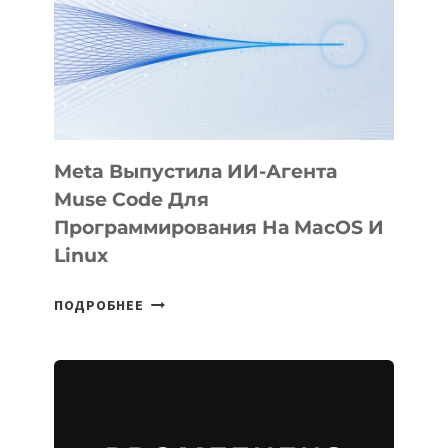
BÖRÜ
НА
SIGGRAPH
2026
Meta Выпустила ИИ-Агента
Muse Code Для
Программирования На MacOS И
Linux
META
ПОДРОБНЕЕ
ВЫПУСТИЛА
ИИ-
АГЕНТА
MUSE
CODE