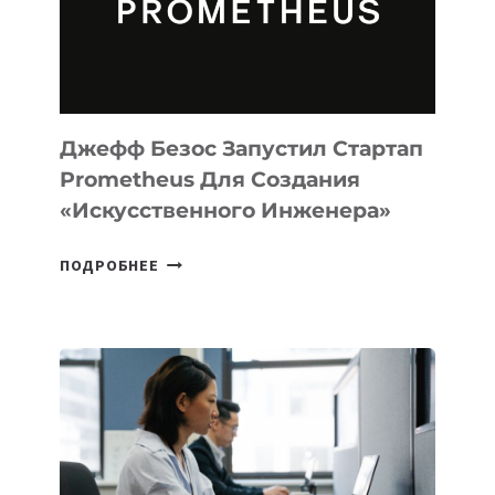
ДЛЯ
ПРОГРАММИРОВАНИЯ
НА
MACOS
И
LINUX
Джефф Безос Запустил Стартап
Prometheus Для Создания
«искусственного Инженера»
ДЖЕФФ
ПОДРОБНЕЕ
БЕЗОС
ЗАПУСТИЛ
СТАРТАП
PROMETHEUS
ДЛЯ
СОЗДАНИЯ
«ИСКУССТВЕННОГО
ИНЖЕНЕРА»