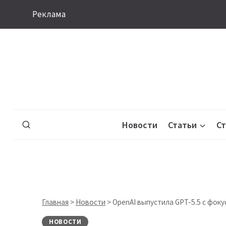
Перейти
Реклама
к
содержимому
Новости
Статьи
С
Главная
>
Новости
>
OpenAI выпустила GPT-5.5 с фок
НОВОСТИ