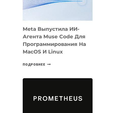
НА
SIGGRAPH
2026
Meta Выпустила ИИ-
Агента Muse Code Для
Программирования На
MacOS И Linux
META
ПОДРОБНЕЕ
ВЫПУСТИЛА
ИИ-
АГЕНТА
MUSE
CODE
ДЛЯ
ПРОГРАММИРОВАНИЯ