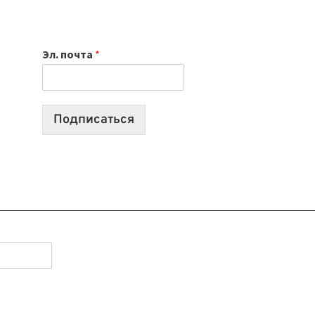
НОУТБУК
ВЫБРАТЬ
К
Эл. почта
*
УЧЕБНОМУ
ГОДУ
2026:
10
Подписаться
ЛУЧШИХ
МОДЕЛЕЙ
ДЛЯ
УЧЕБЫ