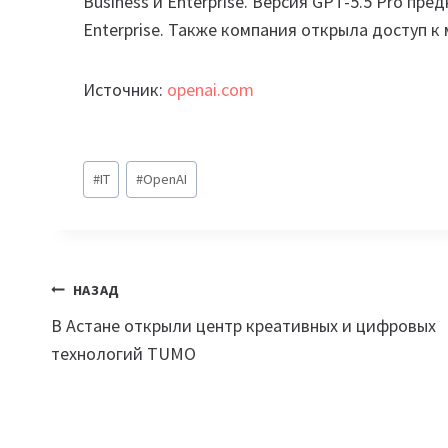
Business и Enterprise. Версия GPT-5.5 Pro пре
Enterprise. Также компания открыла доступ к
Источник:
openai.com
Метки
#
IT
#
OpenAI
записи:
Навигация
НАЗАД
В Астане открыли центр креативных и цифровых
по
технологий TUMО
записям