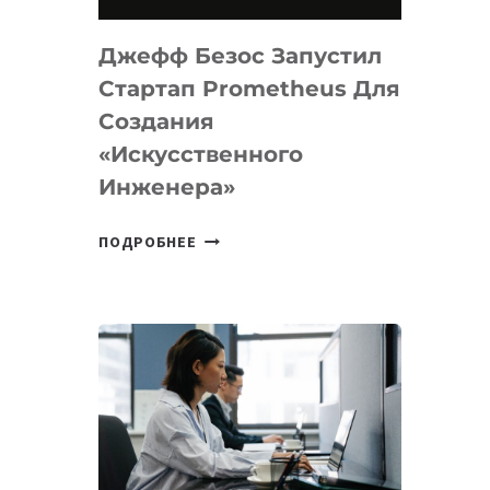
НА
MACOS
Джефф Безос Запустил
И
LINUX
Стартап Prometheus Для
Создания
«искусственного
Инженера»
ДЖЕФФ
ПОДРОБНЕЕ
БЕЗОС
ЗАПУСТИЛ
СТАРТАП
PROMETHEUS
ДЛЯ
СОЗДАНИЯ
«ИСКУССТВЕННОГО
ИНЖЕНЕРА»