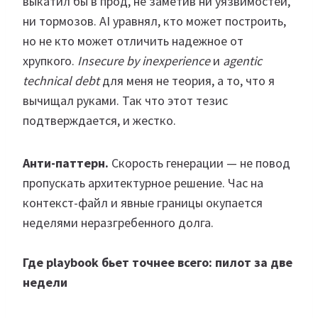
выкатил бы в прод, не заметив ни уязвимостей,
ни тормозов. AI уравнял, кто может построить,
но не кто может отличить надежное от
хрупкого.
Insecure by inexperience
и
agentic
technical debt
для меня не теория, а то, что я
вычищал руками. Так что этот тезис
подтверждается, и жестко.
Анти-паттерн.
Скорость генерации — не повод
пропускать архитектурное решение. Час на
контекст-файл и явные границы окупается
неделями неразгребенного долга.
Где playbook бьет точнее всего: пилот за две
недели