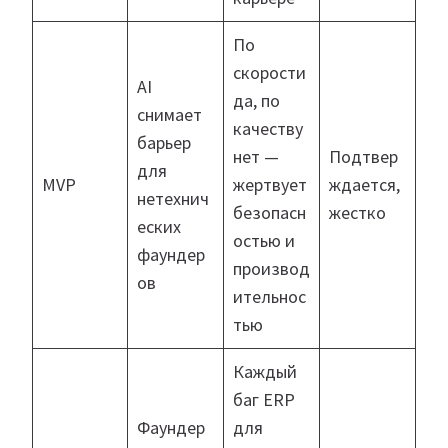
По
скорости
AI
да, по
снимает
качеству
барьер
нет —
Подтвер
для
MVP
жертвует
ждается,
нетехнич
безопасн
жестко
еских
остью и
фаундер
производ
ов
ительнос
тью
Каждый
баг ERP
Фаундер
для