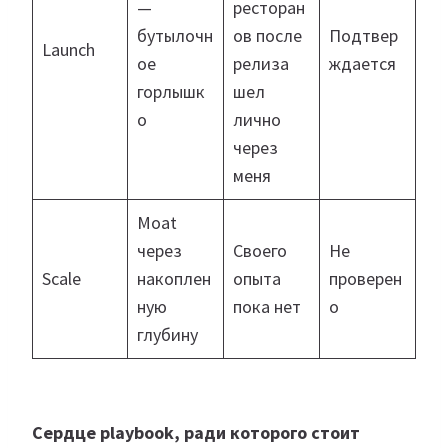
—
ресторан
бутылочн
ов после
Подтвер
Launch
ое
релиза
ждается
горлышк
шел
о
лично
через
меня
Moat
через
Своего
Не
Scale
накоплен
опыта
проверен
ную
пока нет
о
глубину
Сердце playbook, ради которого стоит