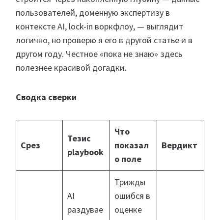
пользователей, доменную экспертизу в
контексте AI, lock-in воркфлоу, — выглядит
логично, но проверю я его в другой статье и в
другом году. Честное «пока не знаю» здесь
полезнее красивой догадки.
Сводка сверки
Что
Тезис
Срез
показал
Вердикт
playbook
о поле
Трижды
AI
ошибся в
раздувае
оценке