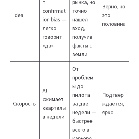
т
рынка, но
Верно, но
confirmat
точно
Idea
это
ion bias —
нашел
половина
легко
вход,
говорит
получив
«да»
факты с
земли
От
проблем
ы до
AI
пилота
Подтвер
сжимает
Скорость
за две
ждается,
кварталы
недели —
ярко
в недели
быстрее
всего в
карьере