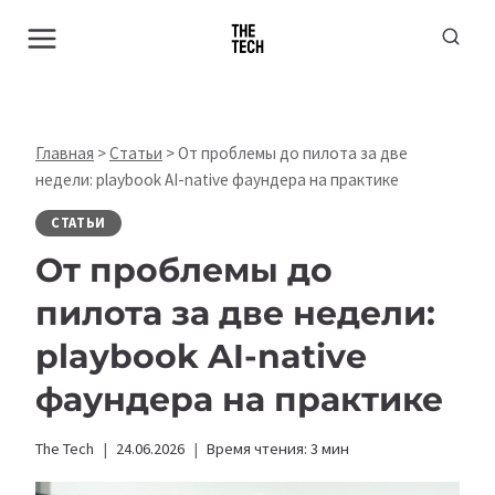
Перейти
к
содержимому
Главная
>
Статьи
>
От проблемы до пилота за две
недели: playbook AI-native фаундера на практике
СТАТЬИ
От проблемы до
пилота за две недели:
playbook AI-native
фаундера на практике
The Tech
24.06.2026
Время чтения:
3
мин