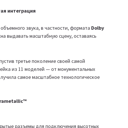
тая интеграция
объемного звука, в частности, формата
Dolby
жна выдавать масштабную сцену, оставаясь
пустив третье поколение своей самой
нейка из 11 моделей — от монументальных
олучила самое масштабное технологическое
ametallic™
рытые разъемы для подключения высотных