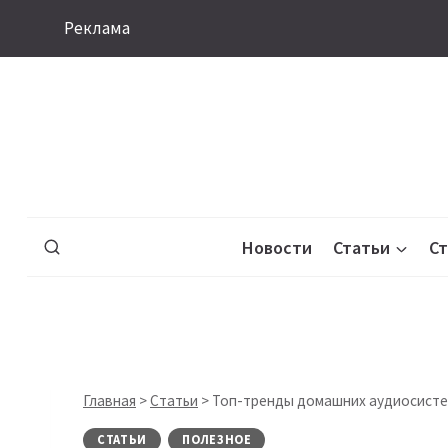
Перейти
Реклама
к
содержимому
Новости
Статьи
С
Главная
>
Статьи
>
Топ-тренды домашних аудиосистем 
СТАТЬИ
ПОЛЕЗНОЕ