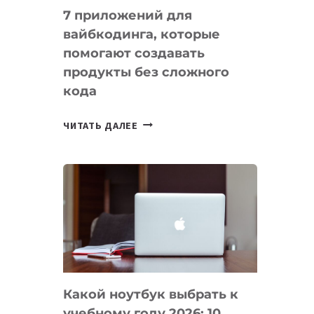
7 приложений для
вайбкодинга, которые
помогают создавать
продукты без сложного
кода
7
ЧИТАТЬ ДАЛЕЕ
ПРИЛОЖЕНИЙ
ДЛЯ
ВАЙБКОДИНГА,
КОТОРЫЕ
ПОМОГАЮТ
СОЗДАВАТЬ
ПРОДУКТЫ
БЕЗ
СЛОЖНОГО
Какой ноутбук выбрать к
КОДА
учебному году 2026: 10