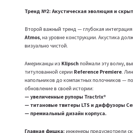
Тренд №2: Акустическая эволюция и скры
Второй важный тренд — глубокая интеграция 
Atmos
, на уровне конструкции. Акустика дол
визуально чистой.
Американцы из
Klipsch
поймали эту волну, вы
титулованной серии
Reference Premiere
. Ли
напольников до компактных полочников — п
обновление в своей истории:
— увеличенные рупоры Tractrix®
— титановые твитеры LTS и диффузоры Cer
— премиальный дизайн корпуса.
Главная фишка:
инженеры предусмотрели ск