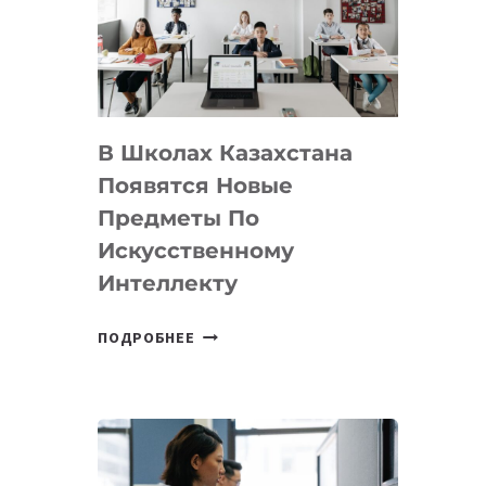
BY
MOST
—
МЕЖДУНАРОДНУЮ
ПРОГРАММУ
В Школах Казахстана
ДЛЯ
ТЕХНОЛОГИЧЕСКИХ
Появятся Новые
СТАРТАПОВ
Предметы По
Искусственному
Интеллекту
В
ПОДРОБНЕЕ
ШКОЛАХ
КАЗАХСТАНА
ПОЯВЯТСЯ
НОВЫЕ
ПРЕДМЕТЫ