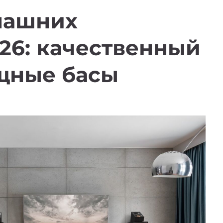
машних
26: качественный
ощные басы