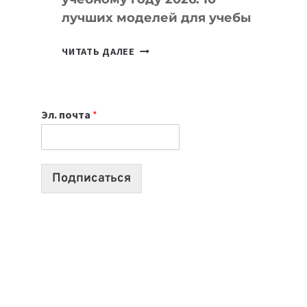
лучших моделей для учебы
КАКОЙ
ЧИТАТЬ ДАЛЕЕ
НОУТБУК
ВЫБРАТЬ
К
Эл. почта
*
УЧЕБНОМУ
ГОДУ
2026:
10
Подписаться
ЛУЧШИХ
МОДЕЛЕЙ
ДЛЯ
УЧЕБЫ