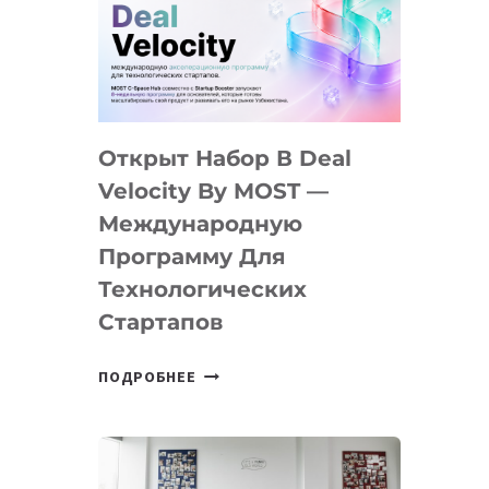
AI
YOUTH
CAMP
ДАЛ
30
Открыт Набор В Deal
ПОДРОСТКАМ
БИЛЕТ
Velocity By MOST —
В
Международную
IT-
Программу Для
ПРЕДПРИНИМАТЕЛЬСТВО
Технологических
Стартапов
ОТКРЫТ
ПОДРОБНЕЕ
НАБОР
В
DEAL
VELOCITY