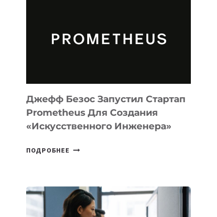
MUSE
CODE
ДЛЯ
ПРОГРАММИРОВАНИЯ
НА
MACOS
И
LINUX
Джефф Безос Запустил Стартап
Prometheus Для Создания
«искусственного Инженера»
ДЖЕФФ
ПОДРОБНЕЕ
БЕЗОС
ЗАПУСТИЛ
СТАРТАП
PROMETHEUS
ДЛЯ