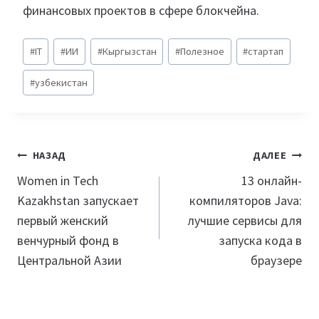
финансовых проектов в сфере блокчейна.
Метки
#
IT
#
ИИ
#
Кыргызстан
#
Полезное
#
стартап
записи:
#
узбекистан
Навигация
НАЗАД
ДАЛЕЕ
по
Women in Tech
13 онлайн-
Kazakhstan запускает
компиляторов Java:
записям
первый женский
лучшие сервисы для
венчурный фонд в
запуска кода в
Центральной Азии
браузере