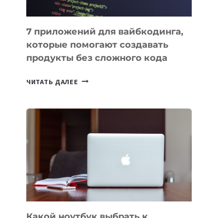
7 приложений для вайбкодинга,
которые помогают создавать
продукты без сложного кода
7
ЧИТАТЬ ДАЛЕЕ
ПРИЛОЖЕНИЙ
ДЛЯ
ВАЙБКОДИНГА,
КОТОРЫЕ
ПОМОГАЮТ
СОЗДАВАТЬ
ПРОДУКТЫ
БЕЗ
СЛОЖНОГО
КОДА
Какой ноутбук выбрать к