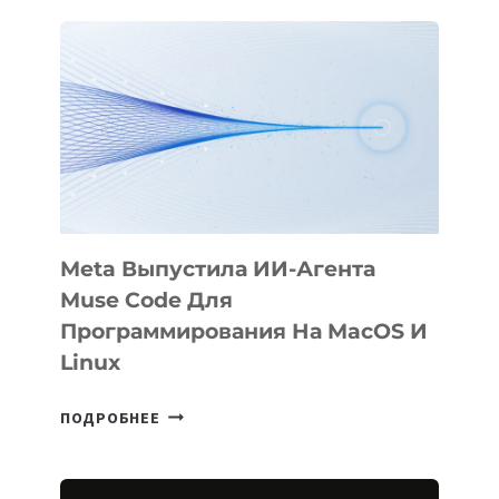
АНИМАЦИОННЫЙ
ФИЛЬМ
KÖK
BÖRÜ
НА
SIGGRAPH
2026
Meta Выпустила ИИ-Агента
Muse Code Для
Программирования На MacOS И
Linux
META
ПОДРОБНЕЕ
ВЫПУСТИЛА
ИИ-
АГЕНТА