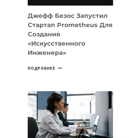
НА
MACOS
Джефф Безос Запустил
И
LINUX
Стартап Prometheus Для
Создания
«искусственного
Инженера»
ДЖЕФФ
ПОДРОБНЕЕ
БЕЗОС
ЗАПУСТИЛ
СТАРТАП
PROMETHEUS
ДЛЯ
СОЗДАНИЯ
«ИСКУССТВЕННОГО
ИНЖЕНЕРА»