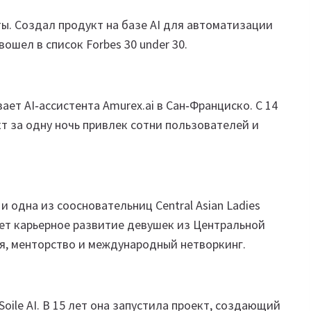
ы. Создал продукт на базе AI для автоматизации
вошел в список Forbes 30 under 30.
ает AI‑ассистента Amurex.ai в Сан‑Франциско. С 14
кт за одну ночь привлек сотни пользователей и
 и одна из соосновательниц Central Asian Ladies
ает карьерное развитие девушек из Центральной
я, менторство и международный нетворкинг.
oile AI. В 15 лет она запустила проект, создающий