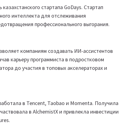
 казахстанского стартапа GoDays. Стартап
нного интеллекта для отслеживания
едотвращения профессионального выгорания.
озволяет компаниям создавать ИИ-ассистентов
Начав карьеру программиста в подростковом
атора до участия в топовых акселераторах и
 работала в Tencent, Taobao и Momenta. Получила
аствовала в AlchemistX и привлекла инвестиции
ures.