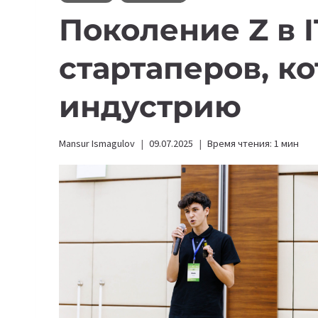
Поколение Z в I
стартаперов, к
индустрию
Mansur Ismagulov
09.07.2025
Время чтения:
1
мин