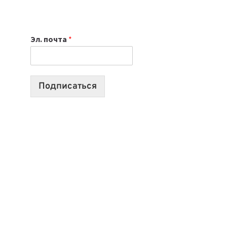
НОУТБУК
ВЫБРАТЬ
К
Эл. почта
*
УЧЕБНОМУ
ГОДУ
2026:
10
Подписаться
ЛУЧШИХ
МОДЕЛЕЙ
ДЛЯ
УЧЕБЫ