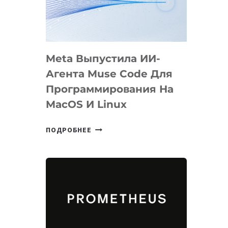
НА
SIGGRAPH
2026
Meta Выпустила ИИ-
Агента Muse Code Для
Программирования На
MacOS И Linux
META
ПОДРОБНЕЕ
ВЫПУСТИЛА
ИИ-
АГЕНТА
MUSE
CODE
ДЛЯ
ПРОГРАММИРОВАНИЯ