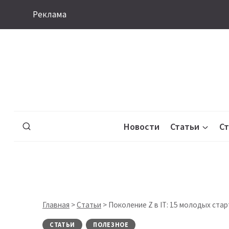
Перейти
Реклама
к
содержимому
Новости
Статьи
С
Главная
>
Статьи
>
Поколение Z в IT: 15 молодых ст
СТАТЬИ
ПОЛЕЗНОЕ