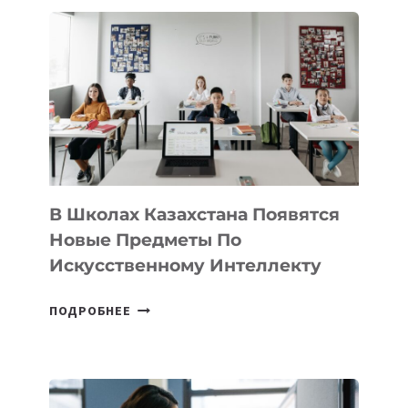
В
DEAL
VELOCITY
BY
MOST
—
МЕЖДУНАРОДНУЮ
ПРОГРАММУ
ДЛЯ
ТЕХНОЛОГИЧЕСКИХ
В Школах Казахстана Появятся
СТАРТАПОВ
Новые Предметы По
Искусственному Интеллекту
В
ПОДРОБНЕЕ
ШКОЛАХ
КАЗАХСТАНА
ПОЯВЯТСЯ
НОВЫЕ