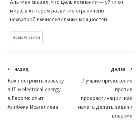
Альтман сказал, что цель компании — уйти от
мира, в котором развитие ограничено
нехваткой вычислительных мощностей.
Метки
#
Сэм Альтман
записи:
Навигация
НАЗАД
ДАЛЕЕ
по
Как построить карьеру
Лучшие приложения
в IT и electrical energy
против
записям
в Европе: опыт
прокрастинации: как
Алибека Исагалиева
начать делать задачи
вовремя