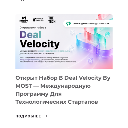
ДОЛИНЫ
ДО
АЛМАТЫ:
КАК
AI
YOUTH
CAMP
ДАЛ
30
ПОДРОСТКАМ
БИЛЕТ
Открыт Набор В Deal Velocity By
В
MOST — Международную
IT-
Программу Для
ПРЕДПРИНИМАТЕЛЬСТВО
Технологических Стартапов
ОТКРЫТ
ПОДРОБНЕЕ
НАБОР