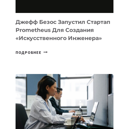
MACOS
И
LINUX
Джефф Безос Запустил Стартап
Prometheus Для Создания
«искусственного Инженера»
ДЖЕФФ
ПОДРОБНЕЕ
БЕЗОС
ЗАПУСТИЛ
СТАРТАП
PROMETHEUS
ДЛЯ
СОЗДАНИЯ
«ИСКУССТВЕННОГО
ИНЖЕНЕРА»