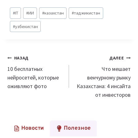
Метки
#
IT
#
ИИ
#
казахстан
#
таджикистан
записи:
#
узбекистан
Навигация
НАЗАД
ДАЛЕЕ
по
10 бесплатных
Что мешает
нейросетей, которые
венчурному рынку
записям
оживляют фото
Казахстана: 4 инсайта
от инвесторов
Новости
Полезное