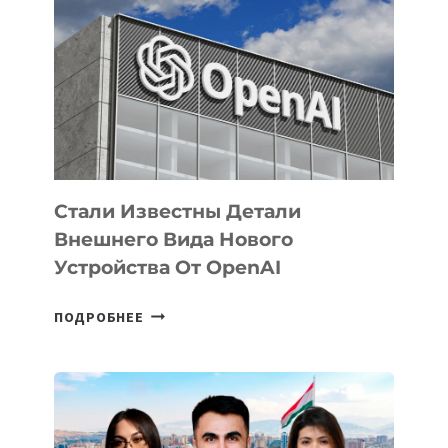
ПРИОРИТЕТНЫЕ
ЗАДАЧИ
ПО
РАЗВИТИЮ
ЭКОСИСТЕМЫ
ИСКУССТВЕННОГО
ИНТЕЛЛЕКТА
Стали Известны Детали
Внешнего Вида Нового
Устройства От OpenAI
СТАЛИ
ПОДРОБНЕЕ
ИЗВЕСТНЫ
ДЕТАЛИ
ВНЕШНЕГО
ВИДА
НОВОГО