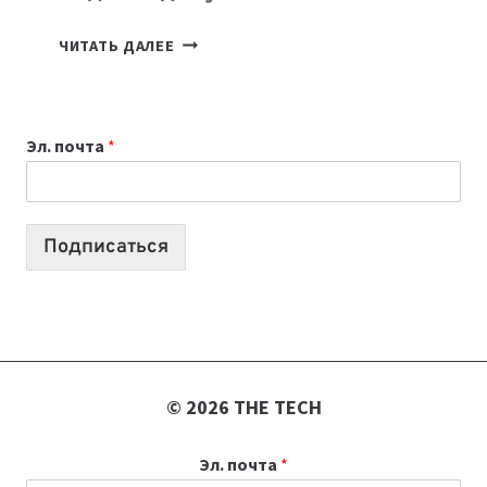
КАКОЙ
ЧИТАТЬ ДАЛЕЕ
НОУТБУК
ВЫБРАТЬ
К
Эл. почта
*
УЧЕБНОМУ
ГОДУ
2026:
10
Подписаться
ЛУЧШИХ
МОДЕЛЕЙ
ДЛЯ
УЧЕБЫ
© 2026 THE TECH
Эл. почта
*