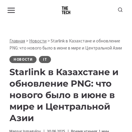
Перейти
к
содержимому
Главная
>
Новости
>
Starlink в Казахстане и обновление
PNG: что нового было в июне в мире и Центральной Азии
НОВОСТИ
IT
Starlink в Казахстане и
обновление PNG: что
нового было в июне в
мире и Центральной
Азии
Mansur Ismagulov
30.06.2025
Время чтения:
1
мин