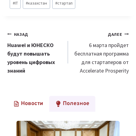
#
IT
#
казахстан
#
стартап
записи:
Навигация
НАЗАД
ДАЛЕЕ
по
Huawei и ЮНЕСКО
6 марта пройдет
будут повышать
бесплатная программа
записям
уровень цифровых
для стартаперов от
знаний
Accelerate Prosperity
Новости
Полезное