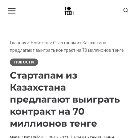
Перейти
к
содержимому
Главная
>
Новости
>
Стартапам из Казахстана
предлагают выиграть контракт на 70 миллионов тенгe
НОВОСТИ
Стартапам из
Казахстана
предлагают выиграть
контракт на 70
миллионов тенгe
Mansur Ismagulov
28.02.2023
Время чтения:
1
мин