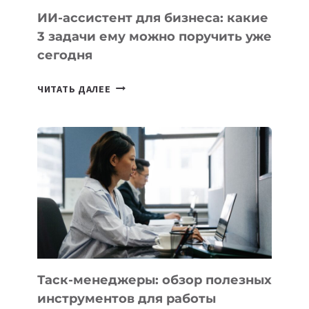
ИИ-ассистент для бизнеса: какие
3 задачи ему можно поручить уже
сегодня
ИИ-
ЧИТАТЬ ДАЛЕЕ
АССИСТЕНТ
ДЛЯ
БИЗНЕСА:
КАКИЕ
3
ЗАДАЧИ
ЕМУ
МОЖНО
ПОРУЧИТЬ
УЖЕ
СЕГОДНЯ
Таск-менеджеры: обзор полезных
инструментов для работы