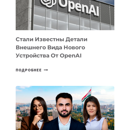
РАЗВИТИЮ
ЭКОСИСТЕМЫ
ИСКУССТВЕННОГО
ИНТЕЛЛЕКТА
Стали Известны Детали
Внешнего Вида Нового
Устройства От OpenAI
СТАЛИ
ПОДРОБНЕЕ
ИЗВЕСТНЫ
ДЕТАЛИ
ВНЕШНЕГО
ВИДА
НОВОГО
УСТРОЙСТВА
ОТ
OPENAI