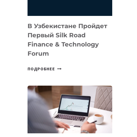
В Узбекистане Пройдет
Первый Silk Road
Finance & Technology
Forum
В
ПОДРОБНЕЕ
УЗБЕКИСТАНЕ
ПРОЙДЕТ
ПЕРВЫЙ
SILK
ROAD
FINANCE
&
TECHNOLOGY
FORUM