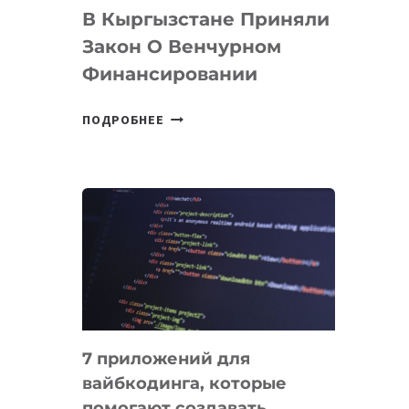
В Кыргызстане Приняли
Закон О Венчурном
Финансировании
В
ПОДРОБНЕЕ
КЫРГЫЗСТАНЕ
ПРИНЯЛИ
ЗАКОН
О
ВЕНЧУРНОМ
ФИНАНСИРОВАНИИ
7 приложений для
вайбкодинга, которые
помогают создавать