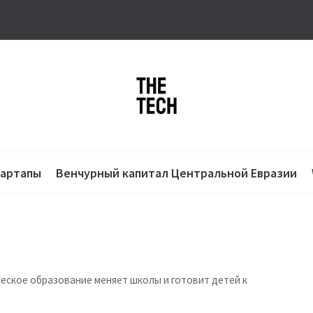
тартапы
Венчурный капитал Центральной Евразии
ческое образование меняет школы и готовит детей к