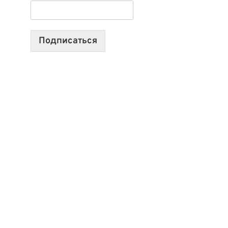
ТЕХНОЛОГИЯХ,
ИИ-
АГЕНТАХ
Подписаться
И
СТАРТАПАХ