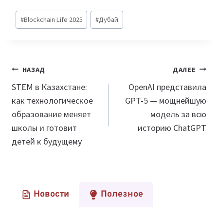
Метки
#
Blockchain Life 2025
#
Дубай
записи:
Навигация
НАЗАД
ДАЛЕЕ
по
STEM в Казахстане:
OpenAI представила
как технологическое
GPT-5 — мощнейшую
записям
образование меняет
модель за всю
школы и готовит
историю ChatGPT
детей к будущему
Новости
Полезное