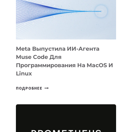
BÖRÜ
НА
SIGGRAPH
2026
Meta Выпустила ИИ-Агента
Muse Code Для
Программирования На MacOS И
Linux
META
ПОДРОБНЕЕ
ВЫПУСТИЛА
ИИ-
АГЕНТА
MUSE
CODE
ДЛЯ