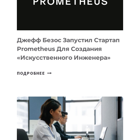
ПРОГРАММИРОВАНИЯ
НА
MACOS
И
LINUX
Джефф Безос Запустил Стартап
Prometheus Для Создания
«искусственного Инженера»
ДЖЕФФ
ПОДРОБНЕЕ
БЕЗОС
ЗАПУСТИЛ
СТАРТАП
PROMETHEUS
ДЛЯ
СОЗДАНИЯ
«ИСКУССТВЕННОГО
ИНЖЕНЕРА»