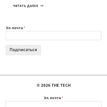
КАКОЙ
ЧИТАТЬ ДАЛЕЕ
НОУТБУК
ВЫБРАТЬ
К
Эл. почта
*
УЧЕБНОМУ
ГОДУ
2026:
10
Подписаться
ЛУЧШИХ
МОДЕЛЕЙ
ДЛЯ
УЧЕБЫ
© 2026 THE TECH
Эл. почта
*