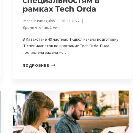
специальностям в
рамках Tech Orda
Mansur Ismagulov
28.12.2022
Время чтения:
1
мин
В Казахстане 49 частных ІТ-школ начали подготовку
ІТ-специалистов по программе Tech Orda. Была
поставлена задача —…
БОЛЬШЕ
ПОДРОБНЕЕ
3000
КАЗАХСТАНСКИХ
СТУДЕНТОВ
НАЧАЛИ
ОБУЧЕНИЕ
ПО
ІТ-
СПЕЦИАЛЬНОСТЯМ
В
РАМКАХ