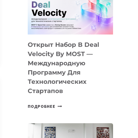
AI
YOUTH
CAMP
ДАЛ
30
Открыт Набор В Deal
ПОДРОСТКАМ
БИЛЕТ
Velocity By MOST —
В
Международную
IT-
Программу Для
ПРЕДПРИНИМАТЕЛЬСТВО
Технологических
Стартапов
ОТКРЫТ
ПОДРОБНЕЕ
НАБОР
В
DEAL
VELOCITY