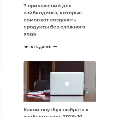
7 приложений для
вайбкодинга, которые
помогают создавать
продукты без сложного
кода
7
ЧИТАТЬ ДАЛЕЕ
ПРИЛОЖЕНИЙ
ДЛЯ
ВАЙБКОДИНГА,
КОТОРЫЕ
ПОМОГАЮТ
СОЗДАВАТЬ
ПРОДУКТЫ
БЕЗ
СЛОЖНОГО
Какой ноутбук выбрать к
КОДА
учебному году 2026: 10