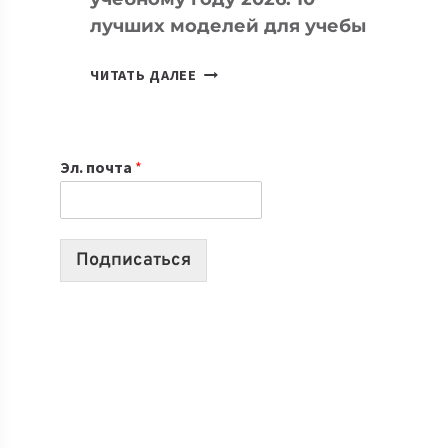
лучших моделей для учебы
КАКОЙ
ЧИТАТЬ ДАЛЕЕ
НОУТБУК
ВЫБРАТЬ
К
Эл. почта
*
УЧЕБНОМУ
ГОДУ
2026:
10
Подписаться
ЛУЧШИХ
МОДЕЛЕЙ
ДЛЯ
УЧЕБЫ