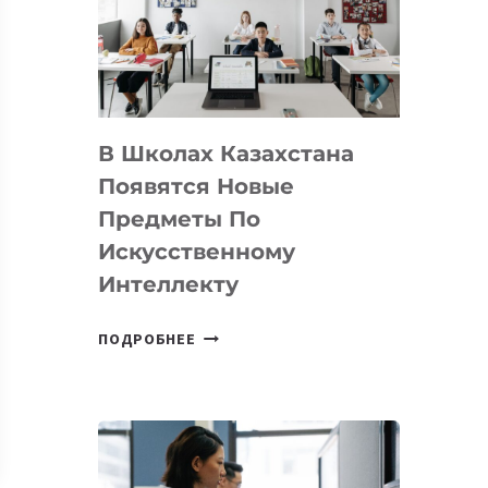
BY
MOST
—
МЕЖДУНАРОДНУЮ
ПРОГРАММУ
В Школах Казахстана
ДЛЯ
ТЕХНОЛОГИЧЕСКИХ
Появятся Новые
СТАРТАПОВ
Предметы По
Искусственному
Интеллекту
В
ПОДРОБНЕЕ
ШКОЛАХ
КАЗАХСТАНА
ПОЯВЯТСЯ
НОВЫЕ
ПРЕДМЕТЫ