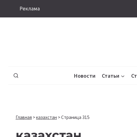
Перейти
Реклама
к
содержимому
Новости
Статьи
С
Главная
>
казахстан
>
Страница 315
казахстан