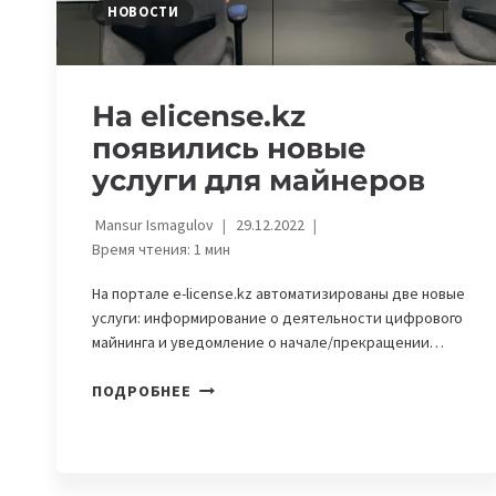
НОВОСТИ
На eliсense.kz
появились новые
услуги для майнеров
Mansur Ismagulov
29.12.2022
Время чтения:
1
мин
На портале e-liсense.kz автоматизированы две новые
услуги: информирование о деятельности цифрового
майнинга и уведомление о начале/прекращении…
НА
ПОДРОБНЕЕ
ELIСENSE.KZ
ПОЯВИЛИСЬ
НОВЫЕ
УСЛУГИ