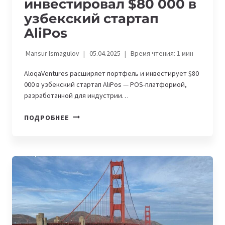
инвестировал $80 000 в
узбекский стартап
AliPos
Mansur Ismagulov
05.04.2025
Время чтения:
1
мин
AloqaVentures расширяет портфель и инвестирует $80
000 в узбекский стартап AliPos — POS-платформой,
разработанной для индустрии…
ALOQAVENTURES
ПОДРОБНЕЕ
ИНВЕСТИРОВАЛ
$80
000
В
УЗБЕКСКИЙ
СТАРТАП
ALIPOS