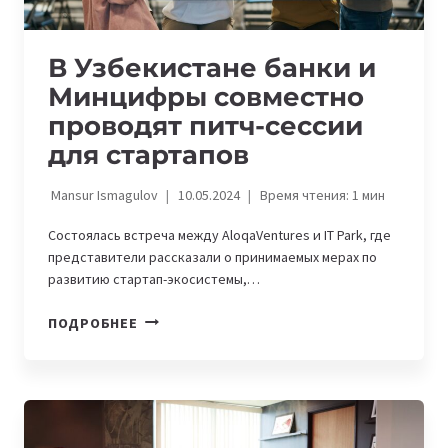
В Узбекистане банки и
Минцифры совместно
проводят питч-сессии
для стартапов
Mansur Ismagulov
10.05.2024
Время чтения:
1
мин
Состоялась встреча между AloqaVentures и IT Park, где
представители рассказали о принимаемых мерах по
развитию стартап-экосистемы,…
В
ПОДРОБНЕЕ
УЗБЕКИСТАНЕ
БАНКИ
И
МИНЦИФРЫ
СОВМЕСТНО