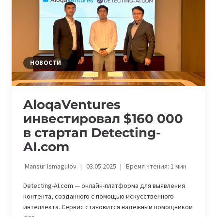
ТОЛЬКО
ДОСТУЧАТЬСЯ»,
—
КАК
ALOQAVENTURES
ПОМОГАЕТ
НОВОСТИ
СТАРТАПАМ
РАСТИ
AloqaVentures
инвестировал $160 000
в стартап Detecting-
AI.com
Mansur Ismagulov
03.05.2025
Время чтения:
1
мин
Detecting-AI.com — онлайн-платформа для выявления
контента, созданного с помощью искусственного
интеллекта. Сервис становится надежным помощником