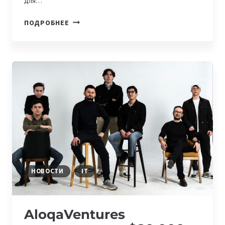
для…
ALOQAVENTURES
ПОДРОБНЕЕ
ИНВЕСТИРОВАЛ
$160
000
В
СТАРТАП
DETECTING-
AI.COM
НОВОСТИ
IT
AloqaVentures