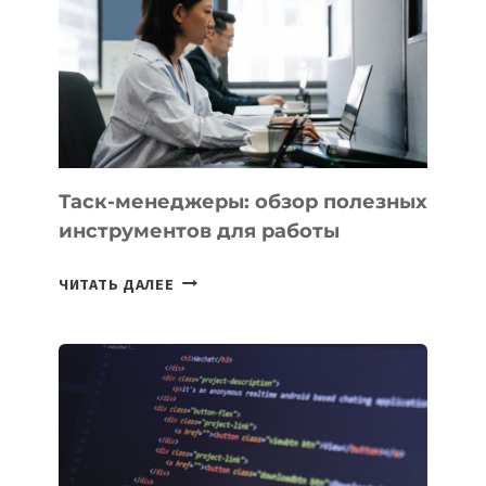
КАКИЕ
3
ЗАДАЧИ
ЕМУ
МОЖНО
ПОРУЧИТЬ
УЖЕ
СЕГОДНЯ
Таск-менеджеры: обзор полезных
инструментов для работы
ТАСК-
ЧИТАТЬ ДАЛЕЕ
МЕНЕДЖЕРЫ:
ОБЗОР
ПОЛЕЗНЫХ
ИНСТРУМЕНТОВ
ДЛЯ
РАБОТЫ