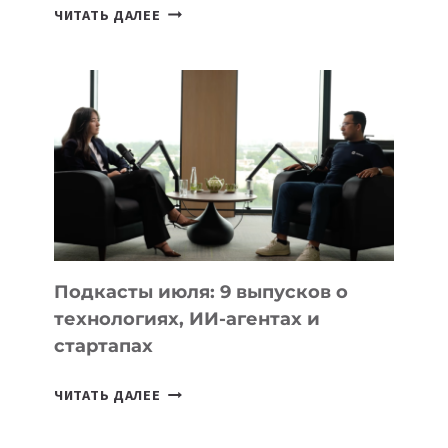
КАКОЙ
ЧИТАТЬ ДАЛЕЕ
НОУТБУК
ВЫБРАТЬ
К
УЧЕБНОМУ
ГОДУ
2026:
10
ЛУЧШИХ
МОДЕЛЕЙ
ДЛЯ
УЧЕБЫ
Подкасты июля: 9 выпусков о
технологиях, ИИ-агентах и
стартапах
ПОДКАСТЫ
ЧИТАТЬ ДАЛЕЕ
ИЮЛЯ:
9