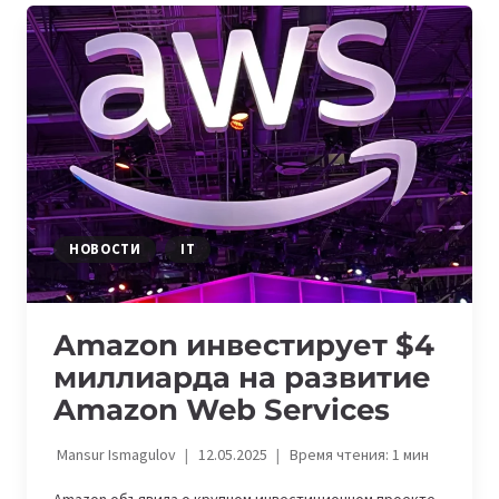
АССИСТЕНТА
QUICK
ДЛЯ
РАБОЧЕГО
СТОЛА
НОВОСТИ
IT
Amazon инвестирует $4
миллиарда на развитие
Amazon Web Services
Mansur Ismagulov
12.05.2025
Время чтения:
1
мин
Amazon объявила о крупном инвестиционном проекте,