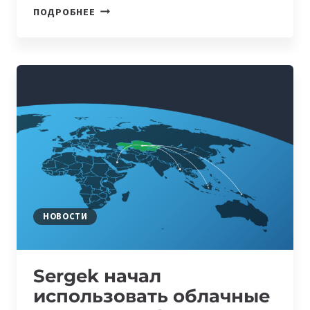
КАЗАХСТАН
ПОДРОБНЕЕ
ПЛАНИРУЕТ
РЕАЛИЗОВАТЬ
ПРОЕКТ
В
СФЕРЕ
ИИ
С
AMAZON
WEB
SERVICES
НОВОСТИ
Sergek начал
использовать облачные