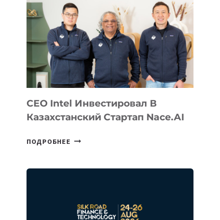
WEB
SERVICES
ДЛЯ
ДАЛЬНЕЙШЕГО
РАЗВИТИЯ
РЕШЕНИЙ
ДЛЯ
УМНЫХ
ГОРОДОВ
CEO Intel Инвестировал В
Казахстанский Стартап Nace.AI
CEO
ПОДРОБНЕЕ
INTEL
ИНВЕСТИРОВАЛ
В
КАЗАХСТАНСКИЙ
СТАРТАП
NACE.AI