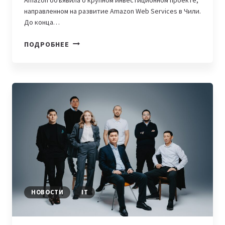
направленном на развитие Amazon Web Services в Чили.
До конца…
AMAZON
ПОДРОБНЕЕ
ИНВЕСТИРУЕТ
$4
МИЛЛИАРДА
НА
РАЗВИТИЕ
AMAZON
WEB
SERVICES
НОВОСТИ
IT