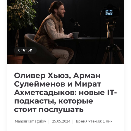
ВЕДУЩИХ
IT-
ПОДКАСТОВ
ИЗ
КАЗАХСТАНА
СТАТЬИ
Оливер Хьюз, Арман
Сулейменов и Мират
Ахметсадыков: новые IT-
подкасты, которые
стоит послушать
Mansur Ismagulov
25.05.2024
Время чтения:
1
мин