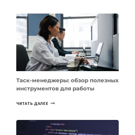
АССИСТЕНТ
ДЛЯ
БИЗНЕСА:
КАКИЕ
3
ЗАДАЧИ
ЕМУ
МОЖНО
ПОРУЧИТЬ
УЖЕ
СЕГОДНЯ
Таск-менеджеры: обзор полезных
инструментов для работы
ТАСК-
ЧИТАТЬ ДАЛЕЕ
МЕНЕДЖЕРЫ:
ОБЗОР
ПОЛЕЗНЫХ
ИНСТРУМЕНТОВ