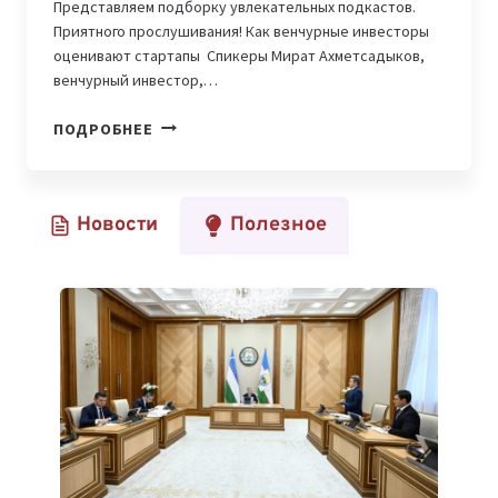
Представляем подборку увлекательных подкастов.
Приятного прослушивания! Как венчурные инвесторы
оценивают стартапы Спикеры Мират Ахметсадыков,
венчурный инвестор,…
ОЛИВЕР
ПОДРОБНЕЕ
ХЬЮЗ,
АРМАН
СУЛЕЙМЕНОВ
Новости
Полезное
И
МИРАТ
АХМЕТСАДЫКОВ:
НОВЫЕ
IT-
ПОДКАСТЫ,
КОТОРЫЕ
СТОИТ
ПОСЛУШАТЬ