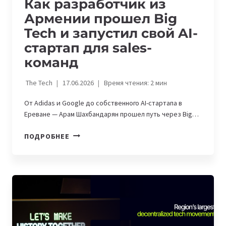
Как разработчик из
Армении прошел Big
Tech и запустил свой AI-
стартап для sales-
команд
The Tech
17.06.2026
Время чтения:
2
мин
От Adidas и Google до собственного AI-стартапа в
Ереване — Арам Шахбандарян прошел путь через Big…
КАК
ПОДРОБНЕЕ
РАЗРАБОТЧИК
ИЗ
АРМЕНИИ
ПРОШЕЛ
BIG
TECH
И