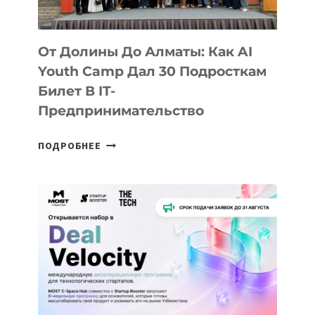
От Долины До Алматы: Как AI
Youth Camp Дал 30 Подросткам
Билет В IT-
Предпринимательство
ОТ
ПОДРОБНЕЕ
ДОЛИНЫ
ДО
АЛМАТЫ:
КАК
AI
YOUTH
CAMP
ДАЛ
30