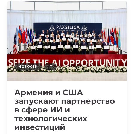
АРМЕНИИ:
CTO
ВЕДУЩИХ
FINTECH-,
AI-
И
DIGITAL-
КОМПАНИЙ
НОВОСТИ
IT
Армения и США
запускают партнерство
в сфере ИИ и
технологических
инвестиций