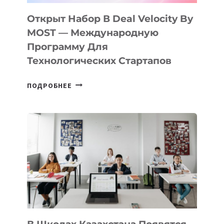
ПОДРОСТКАМ
БИЛЕТ
Открыт Набор В Deal Velocity By
В
MOST — Международную
IT-
Программу Для
ПРЕДПРИНИМАТЕЛЬСТВО
Технологических Стартапов
ОТКРЫТ
ПОДРОБНЕЕ
НАБОР
В
DEAL
VELOCITY
BY
MOST
—
МЕЖДУНАРОДНУЮ
ПРОГРАММУ
ДЛЯ
ТЕХНОЛОГИЧЕСКИХ