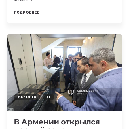
FIREBIRD
ПОДРОБНЕЕ
ЗАВЕРШАЕТ
СТРОИТЕЛЬСТВО
ПЕРВОЙ
ОЧЕРЕДИ
AI-
ФАБРИКИ
В
АРМЕНИИ
НОВОСТИ
IT
В Армении открылся