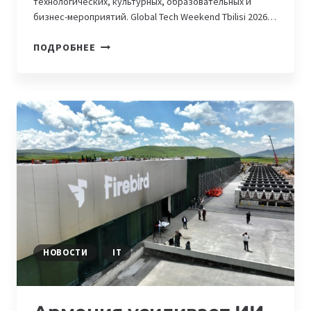
технологических, культурных, образовательных и
бизнес-мероприятий. Global Tech Weekend Tbilisi 2026…
В
ПОДРОБНЕЕ
ТБИЛИСИ
19-
21
ИЮНЯ
ПРОЙДЕТ
КРУПНЕЙШЕЕ
ТЕХНОЛОГИЧЕСКОЕ
СОБЫТИЕ
РЕГИОНА
—
GLOBAL
TECH
WEEKEND
НОВОСТИ
IT
2026