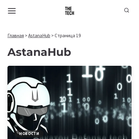
Перейти
к
содержимому
Главная
>
AstanaHub
>
Страница 19
AstanaHub
НОВОСТИ