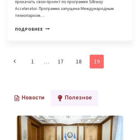
прокачать свои проект по программе Silkway
Accelerator. Программа запущена Международным
технопарком…
ОПРЕДЕЛЕНЫ
ПОДРОБНЕЕ
ПЕРВЫЕ
УЧАСТНИКИ
ПРОГРАММЫ
SILKWAY
Навигация
Предыдущая
1
…
17
18
19
ACCELERATOR
по
страница
страницам
Новости
Полезное