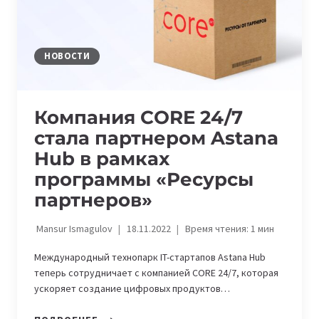
РАЗМЕЩАЮТ
СВОИ
ТЕХНОЛОГИЧЕСКИЕ
ЗАДАЧИ
НОВОСТИ
И
ИЩУТ
НА
Компания CORE 24/7
IT-
стала партнером Astana
РЫНКЕ
ИННОВАЦИОННЫЕ
Hub в рамках
РЕШЕНИЯ
программы «Ресурсы
партнеров»
Mansur Ismagulov
18.11.2022
Время чтения:
1
мин
Международный технопарк IT-стартапов Astana Hub
теперь сотрудничает с компанией CORE 24/7, которая
ускоряет создание цифровых продуктов…
КОМПАНИЯ