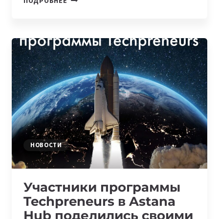
ПОДРОБНЕЕ
CORE
24/7
СТАЛА
ПАРТНЕРОМ
ASTANA
HUB
В
РАМКАХ
ПРОГРАММЫ
«РЕСУРСЫ
ПАРТНЕРОВ»
НОВОСТИ
Участники программы
Techpreneurs в Astana
Hub поделились своими