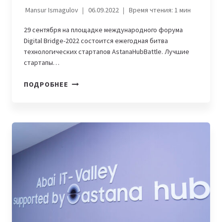
Mansur Ismagulov
06.09.2022
Время чтения:
1
мин
29 сентября на площадке международного форума
Digital Bridge-2022 состоится ежегодная битва
технологических стартапов AstanaHubBattlе. Лучшие
стартапы…
DIGITAL
ПОДРОБНЕЕ
BRIDGE-
2022:
КАЗАХСТАНСКИЕ
IT-
СТАРТАПЫ
МОГУТ
ВЫИГРАТЬ
$18
000
НА
ASTANAHUBBATTLE