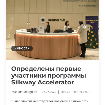
ОТКРЫТИЕ
ТЕХНОКЛАСТЕРА
ABAI
IT-
VALLEY
НОВОСТИ
Определены первые
участники программы
Silkway Accelerator
Mansur Ismagulov
07.07.2022
Время чтения:
1
мин
15 перспективных стартапов получили возможность