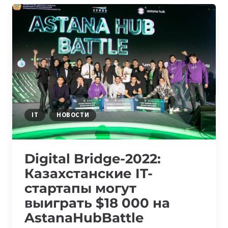
МОГУТ
СОЗДАТЬ
НА
БАЗЕ
ASTANA
HUB
IT
НОВОСТИ
Digital Bridge-2022:
Казахстанские IT-
стартапы могут
выиграть $18 000 на
AstanaHubBattle