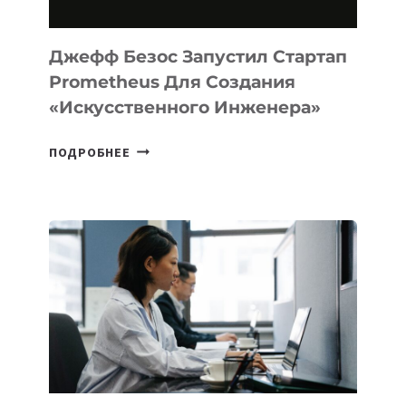
MACOS
И
LINUX
Джефф Безос Запустил Стартап
Prometheus Для Создания
«искусственного Инженера»
ДЖЕФФ
ПОДРОБНЕЕ
БЕЗОС
ЗАПУСТИЛ
СТАРТАП
PROMETHEUS
ДЛЯ
СОЗДАНИЯ
«ИСКУССТВЕННОГО
ИНЖЕНЕРА»